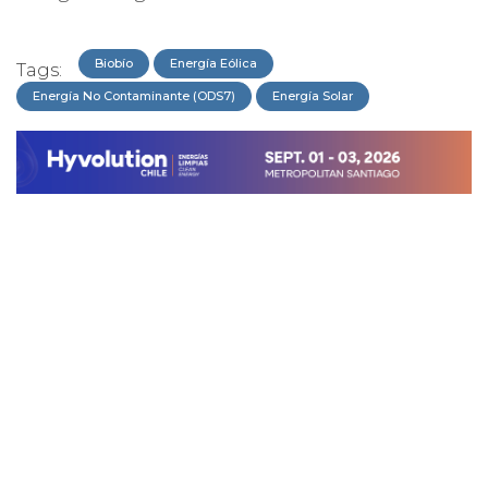
Biobío
Energía Eólica
Tags:
Energía No Contaminante (ODS7)
Energía Solar