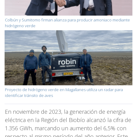
Colbún y Sumitomo firman alianza para producir amoniaco mediante
hidrógeno verde
Proyecto de hidrógeno verde en Magallanes utiliza un radar para
identificar tránsito de aves
En noviembre de 2023, la generación de energía
eléctrica en la Región del Biobío alcanzó la cifra de
1.356 GWh, marcando un aumento del 6,5% con
respecto al mismo período del año anterior. Este