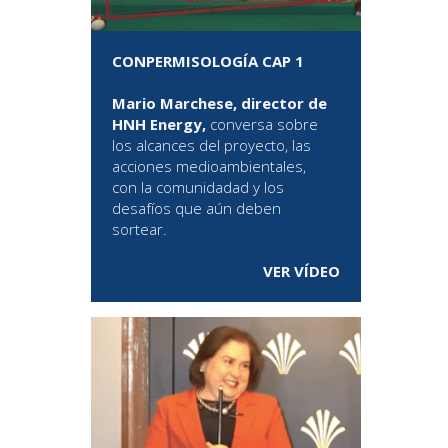
CONPERMISOLOGÍA CAP 1
Mario Marchese, director de
HNH Energy,
conversa sobre
los alcances del proyecto, las
acciones medioambientales,
con la comunidadad y los
desafíos que aún deben
sortear.
VER VÍDEO