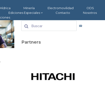
Hídrica
Minería
Electromovilidad
ODS
Ediciones Especiales
Contacto
Nosotros
aciones
IR
Partners
y