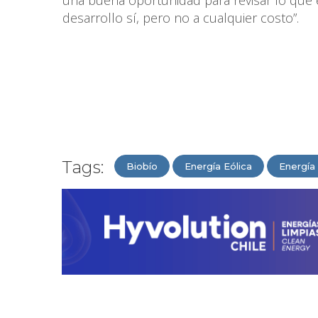
una buena oportunidad para revisar lo que
desarrollo sí, pero no a cualquier costo”.
Tags:
Biobío
Energía Eólica
Energía 