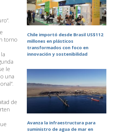
ro”.
se
Chile importó desde Brasil US$112
en torno
millones en plásticos
transformados con foco en
 la
innovación y sostenibilidad
egunda
se le
do una
onal”.
mitad de
erten
Avanza la infraestructura para
que
suministro de agua de mar en