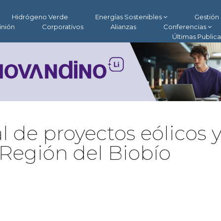
Hidrógeno Verde
Energías Sostenibles
Gestión 
inión
Corporativos
Alianzas
Conferencias
Últimas Public
 de proyectos eólicos 
a Región del Biobío