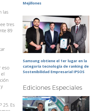
Mejillones
n las
see tres
ente 89
tar
Samsung obtiene el 1er lugar en la
categoría tecnología de ranking de
r eso
Sostenibilidad Empresarial IPSOS
 el
ación
 y
Ediciones Especiales
P 25. Es