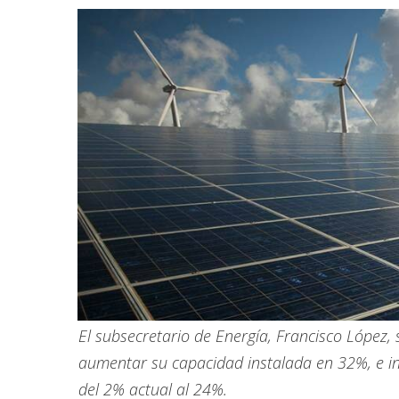
El subsecretario de Energía, Francisco López,
aumentar su capacidad instalada en 32%, e inc
del 2% actual al 24%.