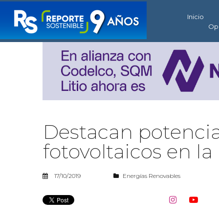
Inicio
Op
Destacan potencial
fotovoltaicos en l
17/10/2019
Energías Renovables

