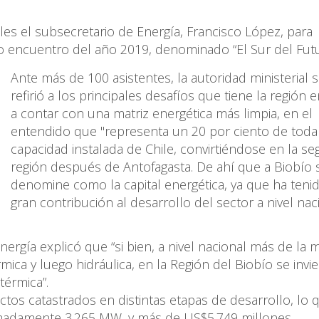
les el subsecretario de Energía, Francisco López, para
to encuentro del año 2019, denominado “El Sur del Futu
Ante más de 100 asistentes, la autoridad ministerial 
refirió a los principales desafíos que tiene la región 
a contar con una matriz energética más limpia, en el
entendido que "representa un 20 por ciento de toda
capacidad instalada de Chile, convirtiéndose en la s
región después de Antofagasta. De ahí que a Biobío 
denomine como la capital energética, ya que ha teni
gran contribución al desarrollo del sector a nivel naci
Energía explicó que “si bien, a nivel nacional más de la 
mica y luego hidráulica, en la Región del Biobío se invi
térmica”.
ctos catastrados en distintas etapas de desarrollo, lo 
oximadamente 3.265 MW, y más de US$5.749 millones.