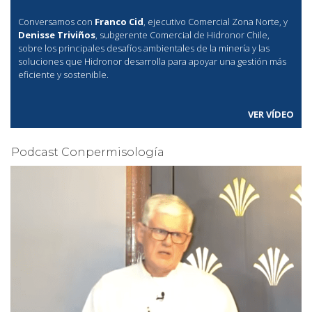
Conversamos con
Franco Cid
, ejecutivo Comercial Zona Norte, y
Denisse Triviños
, subgerente Comercial de Hidronor Chile,
sobre los principales desafíos ambientales de la minería y las
soluciones que Hidronor desarrolla para apoyar una gestión más
eficiente y sostenible.
VER VÍDEO
Podcast Conpermisología