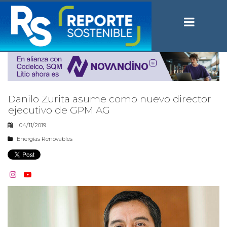
Danilo Zurita asume como nuevo director
ejecutivo de GPM AG
04/11/2019
Energías Renovables

