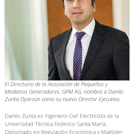
El Directorio de la Asociación de Pequeños y
Medianos Generadores, GPM AG, nombró a Danilo
Zurita Oyarzún como su nuevo Director Ejecutivo.
Danilo Zurita es Ingeniero Civil Electricista de la
Universidad Técnica Federico Santa María,
Diplomado en Regulación Económica y Magíster