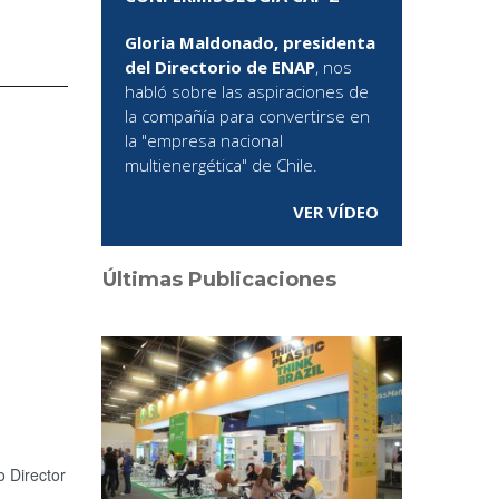
Gloria Maldonado, presidenta
del Directorio de ENAP
, nos
habló sobre las aspiraciones de
la compañía para convertirse en
la "empresa nacional
multienergética" de Chile.
VER VÍDEO
Últimas Publicaciones
 Director