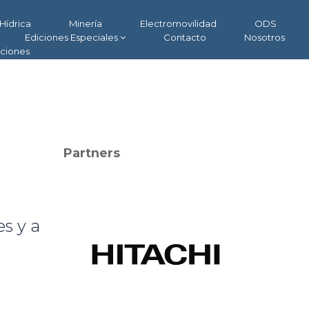
Hídrica
Minería
Electromovilidad
ODS
Ediciones Especiales
Contacto
Nosotros
aciones
Partners
s y a