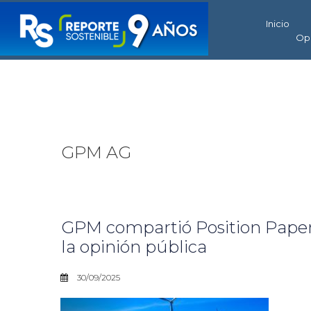
Inicio
Op
GPM AG
GPM compartió Position Paper
la opinión pública
30/09/2025