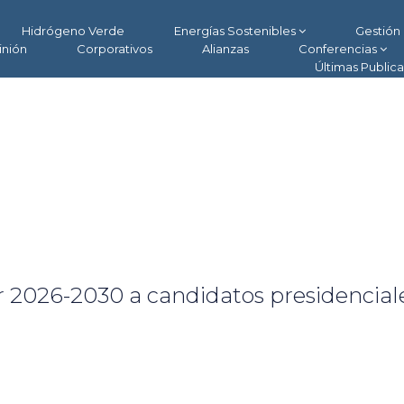
Hidrógeno Verde
Energías Sostenibles
Gestión 
inión
Corporativos
Alianzas
Conferencias
Últimas Public
 2026-2030 a candidatos presidenciale