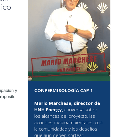
rico
CONPERMISOLOGÍA CAP 1
pación y
propósito
Mario Marchese, director de
HNH Energy,
conversa sobre
los alcances del proyecto, las
acciones medioambientales, con
la comunidadad y los desafíos
que aún deben sortear.