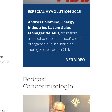
ESPECIAL HYVOLUTION 2025
Andrés Palomino, Energy
Industries Latam Sales
Manager de ABB,
se refiere
al
impulso que la compañía está
otorgando a la industria del
hidrógeno verde en Chile
 se
VER VÍDEO
diante
Podcast
Conpermisología
del