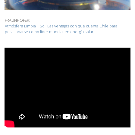
FRAUNHOFER:
Atmósfera Limpia + Sol: Las ventajas con que cuenta Chile para
posicionarse como líder mundial en energía solar