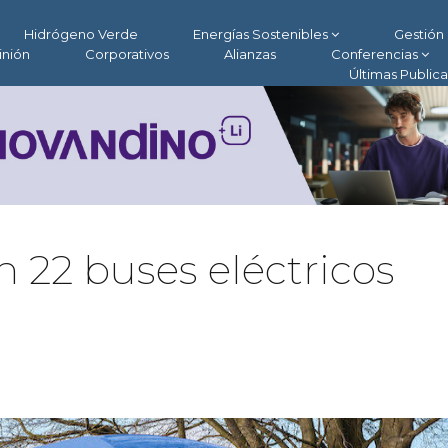
Hidrógeno Verde
Energías Sostenibles
Gestión 
inión
Corporativos
Alianzas
Conferencias
Últimas Public
 22 buses eléctricos