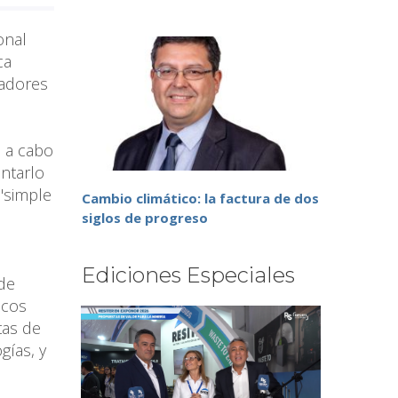
onal
ca
ladores
o a cabo
ntarlo
"simple
Cambio climático: la factura de dos
siglos de progreso
Ediciones Especiales
 de
icos
tas de
gías, y