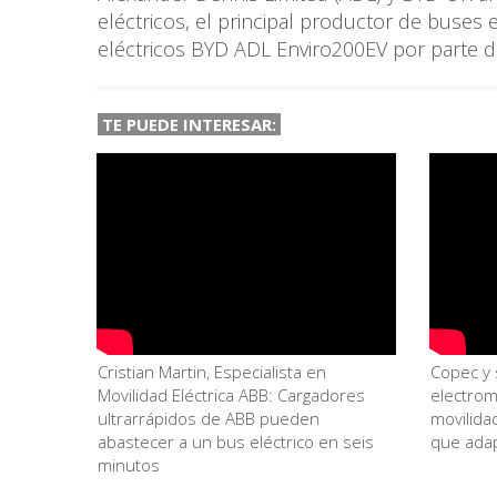
eléctricos, el principal productor de buses
eléctricos BYD ADL Enviro200EV por parte d
TE PUEDE INTERESAR:
Cristian Martin, Especialista en
Copec y 
Movilidad Eléctrica ABB: Cargadores
electrom
ultrarrápidos de ABB pueden
movilida
abastecer a un bus eléctrico en seis
que adap
minutos