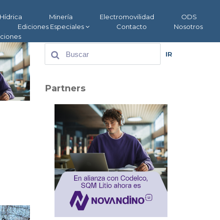
Hídrica
Minería
Electromovilidad
ODS
Ediciones Especiales
Contacto
Nosotros
aciones
IR
Partners