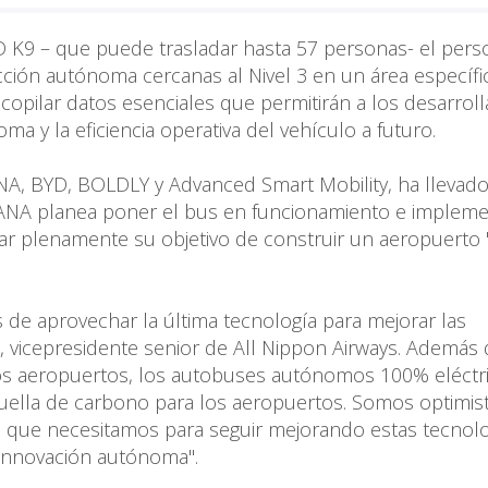
D K9 – que puede trasladar hasta 57 personas- el pers
ción autónoma cercanas al Nivel 3 en un área específi
ecopilar datos esenciales que permitirán a los desarrol
 y la eficiencia operativa del vehículo a futuro.
NA, BYD, BOLDLY y Advanced Smart Mobility, ha llevad
 ANA planea poner el bus en funcionamiento e impleme
rar plenamente su objetivo de construir un aeropuerto 
e aprovechar la última tecnología para mejorar las
kai, vicepresidente senior de All Nippon Airways. Además
os aeropuertos, los autobuses autónomos 100% eléctr
ella de carbono para los aeropuertos. Somos optimis
 que necesitamos para seguir mejorando estas tecnolo
 innovación autónoma".