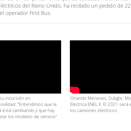
 eléctricos del Reino Unido, ha recibido un pedido de 2
el operador First Bus.
su incursión en
Orlando Meneses, Subgte. Mov
ovilidad: "Entendimos que la
Eléctrica ENEL X: El 2021 será 
d está cambiando y que hay
los camiones eléctricos
tar los modelos de servicio"