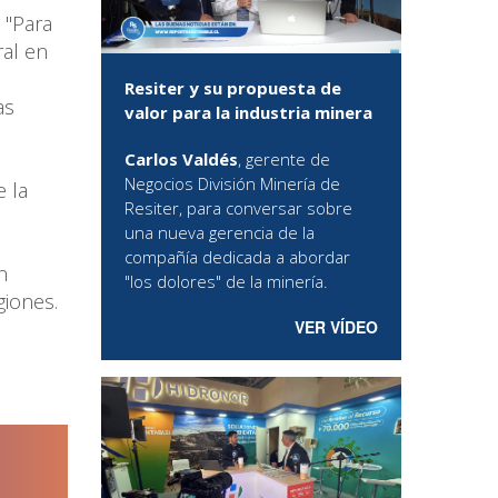
 "Para
ral en
Resiter y su propuesta de
as
valor para la industria minera
Carlos Valdés
, gerente de
Negocios División Minería de
 la
Resiter, para conversar sobre
una nueva gerencia de la
compañía dedicada a abordar
n
"los dolores" de la minería.
giones.
VER VÍDEO