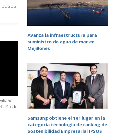
2 buses
Avanza la infraestructura para
suministro de agua de mar en
Mejillones
ilidad
el año de
Samsung obtiene el 1er lugar en la
categoría tecnología de ranking de
Sostenibilidad Empresarial IPSOS