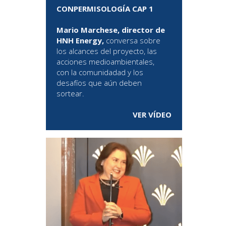
CONPERMISOLOGÍA CAP 1
Mario Marchese, director de
HNH Energy,
conversa sobre
los alcances del proyecto, las
acciones medioambientales,
con la comunidadad y los
desafíos que aún deben
sortear.
VER VÍDEO