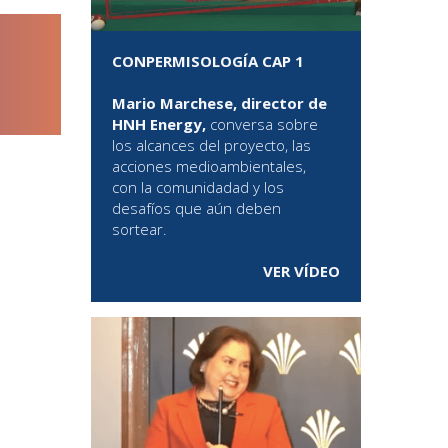
CONPERMISOLOGÍA CAP 1
Mario Marchese, director de
HNH Energy,
conversa sobre
los alcances del proyecto, las
acciones medioambientales,
con la comunidadad y los
desafíos que aún deben
sortear.
VER VÍDEO