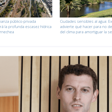
lianza público-privada
Ciudades sensibles al agua: E
rá la profunda escasez hídrica
advierte qué hacer para no d
arnechea
del clima para amortiguar la s