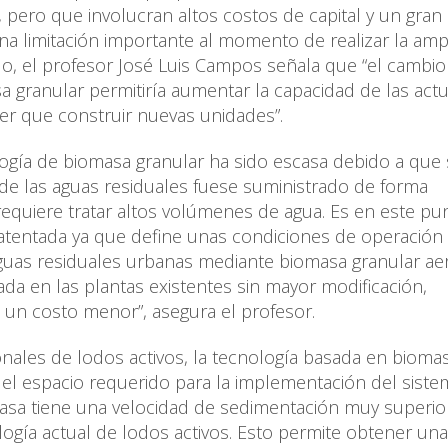
 pero que involucran altos costos de capital y un gran
a limitación importante al momento de realizar la amp
do, el profesor José Luis Campos señala que “el cambio
a granular permitiría aumentar la capacidad de las act
er que construir nuevas unidades”.
logía de biomasa granular ha sido escasa debido a que
e las aguas residuales fuese suministrado de forma
requiere tratar altos volúmenes de agua. Es en este pu
atentada ya que define unas condiciones de operación
aguas residuales urbanas mediante biomasa granular aer
ada en las plantas existentes sin mayor modificación,
 un costo menor”, asegura el profesor.
ales de lodos activos, la tecnología basada en bioma
 el espacio requerido para la implementación del siste
masa tiene una velocidad de sedimentación muy superior
logía actual de lodos activos. Esto permite obtener un