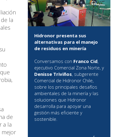
liación
 de la
uales
Hidronor presenta sus
alternativas para el manejo
de residuos en minería
 su
Conversamos con
Franco Cid
,
nto
ejecutivo Comercial Zona Norte, y
 que
Denisse Triviños
, subgerente
obia,
Comercial de Hidronor Chile,
sobre los principales desafíos
ambientales de la minería y las
soluciones que Hidronor
desarrolla para apoyar una
sa
gestión más eficiente y
ma de
sostenible.
 a la
a mejor