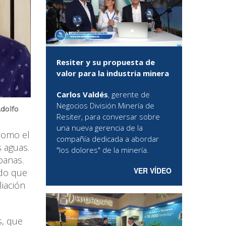
Resiter y su propuesta de
valor para la industria minera
Carlos Valdés
, gerente de
Negocios División Minería de
Adolfo
Resiter, para conversar sobre
una nueva gerencia de la
 como el
compañía dedicada a abordar
 aguas.
"los dolores" de la minería.
banas.
VER VÍDEO
ndo que
liación
s, que