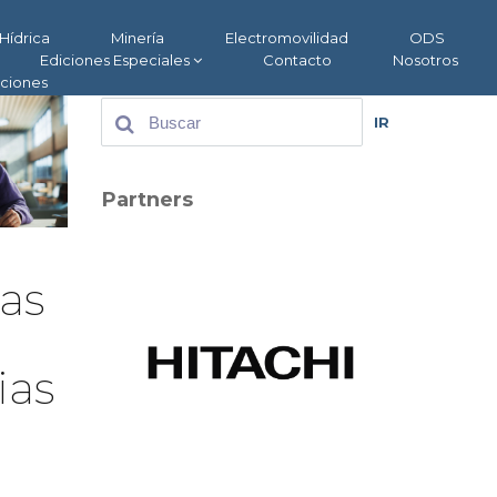
Hídrica
Minería
Electromovilidad
ODS
Ediciones Especiales
Contacto
Nosotros
aciones
IR
Partners
as
ias