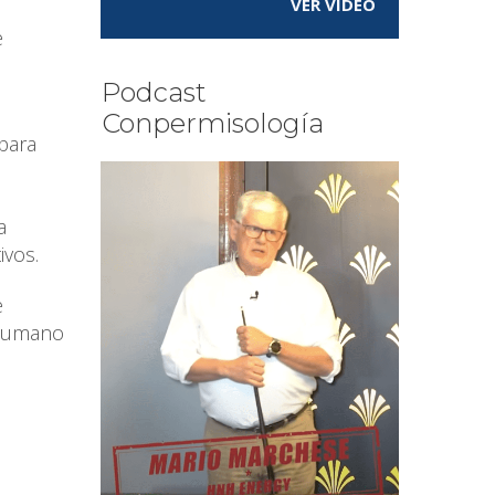
VER VÍDEO
e
Podcast
Conpermisología
para
o
a
ivos.
e
l humano