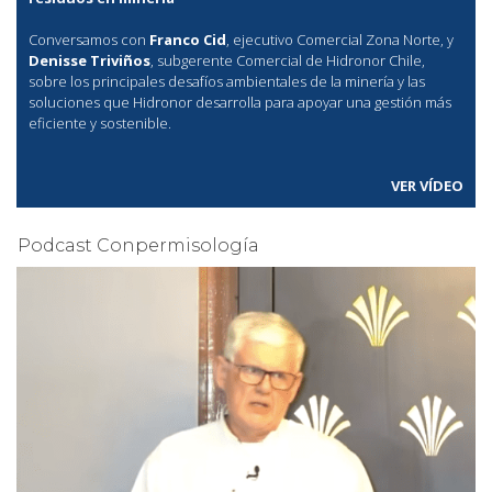
Conversamos con
Franco Cid
, ejecutivo Comercial Zona Norte, y
Denisse Triviños
, subgerente Comercial de Hidronor Chile,
sobre los principales desafíos ambientales de la minería y las
soluciones que Hidronor desarrolla para apoyar una gestión más
eficiente y sostenible.
VER VÍDEO
Podcast Conpermisología