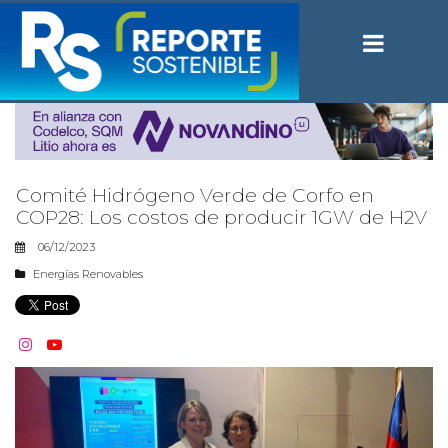
Comité Hidrógeno Verde de Corfo en
COP28: Los costos de producir 1GW de H2V
06/12/2023
Energías Renovables

