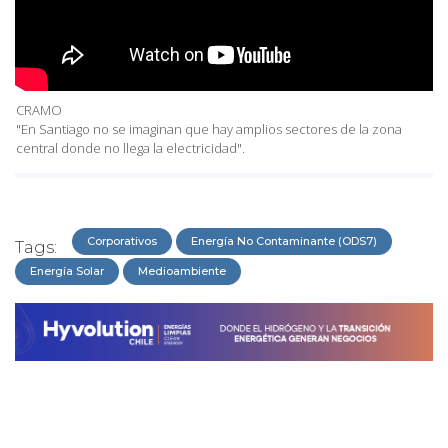
CRAMO
"En Santiago no se imaginan que hay amplios sectores de la zona
central donde no llega la electricidad".
Corporativos
Energía No Contaminante (ODS7)
Tags:
Energía Solar
Medioambiente