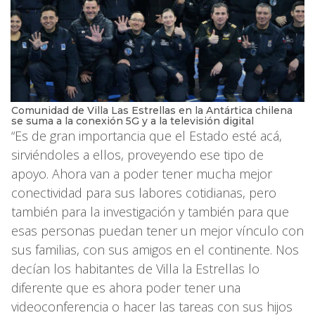
Comunidad de Villa Las Estrellas en la Antártica chilena
se suma a la conexión 5G y a la televisión digital
“Es de gran importancia que el Estado esté acá,
sirviéndoles a ellos, proveyendo ese tipo de
apoyo. Ahora van a poder tener mucha mejor
conectividad para sus labores cotidianas, pero
también para la investigación y también para que
esas personas puedan tener un mejor vínculo con
sus familias, con sus amigos en el continente. Nos
decían los habitantes de Villa la Estrellas lo
diferente que es ahora poder tener una
videoconferencia o hacer las tareas con sus hijos