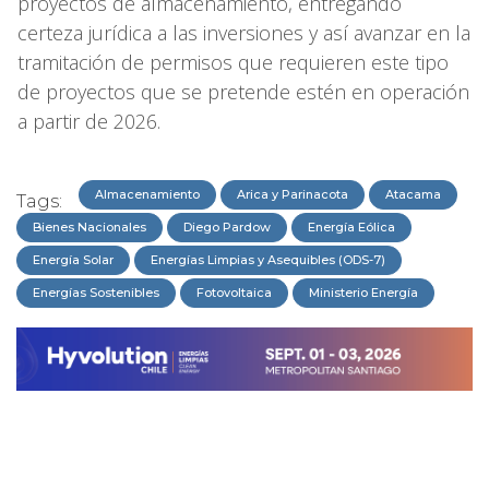
proyectos de almacenamiento, entregando
certeza jurídica a las inversiones y así avanzar en la
tramitación de permisos que requieren este tipo
de proyectos que se pretende estén en operación
a partir de 2026.
Almacenamiento
Arica y Parinacota
Atacama
Tags:
Bienes Nacionales
Diego Pardow
Energía Eólica
Energía Solar
Energías Limpias y Asequibles (ODS-7)
Energías Sostenibles
Fotovoltaica
Ministerio Energía