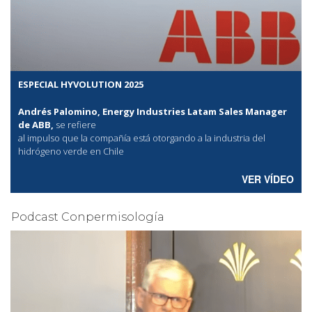
ESPECIAL HYVOLUTION 2025
Andrés Palomino, Energy Industries Latam Sales Manager
de ABB,
se refiere
al
impulso que la compañía está otorgando a la industria del
hidrógeno verde en Chile
VER VÍDEO
Podcast Conpermisología