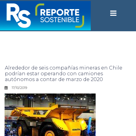
Alrededor de seis compañías mineras en Chile
podrían estar operando con camiones
autónomos a contar de marzo de 2020
17/10/2019