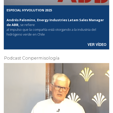
ESPECIAL HYVOLUTION 2025
Andrés Palomino, Energy Industries Latam Sales Manager
de ABB,
se refiere
al
impulso que la compañía está otorgando a la industria del
hidrógeno verde en Chile
VER VÍDEO
Podcast Conpermisología