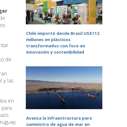
ger
 de
los
Chile importó desde Brasil US$112
millones en plásticos
ntar
transformados con foco en
innovación y sostenibilidad
to de
ran
 y las
ctea en
l para
lazo
Avanza la infraestructura para
Uruguay,
suministro de agua de mar en