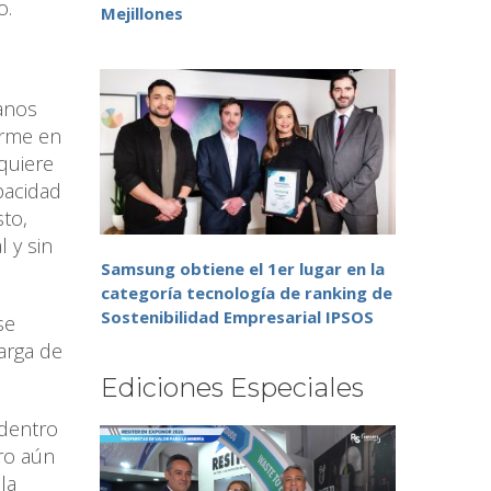
o.
Mejillones
banos
orme en
quiere
pacidad
sto,
 y sin
Samsung obtiene el 1er lugar en la
categoría tecnología de ranking de
Sostenibilidad Empresarial IPSOS
se
arga de
Ediciones Especiales
 dentro
bro aún
la