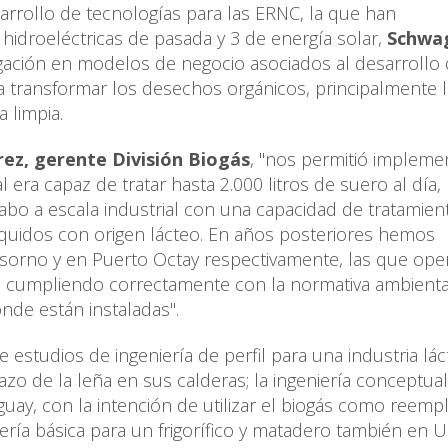
arrollo de tecnologías para las ERNC, la que han
hidroeléctricas de pasada y 3 de energía solar,
Schwa
gación en modelos de negocio asociados al desarrollo
s a transformar los desechos orgánicos, principalmente 
a limpia.
rez, gerente División Biogás
, "nos permitió impleme
l era capaz de tratar hasta 2.000 litros de suero al día,
abo a escala industrial con una capacidad de tratamien
íquidos con origen lácteo. En años posteriores hemos
Osorno y en Puerto Octay respectivamente, las que ope
 cumpliendo correctamente con la normativa ambiental
onde están instaladas".
estudios de ingeniería de perfil para una industria lá
azo de la leña en sus calderas; la ingeniería conceptua
uay, con la intención de utilizar el biogás como reemp
niería básica para un frigorífico y matadero también en 