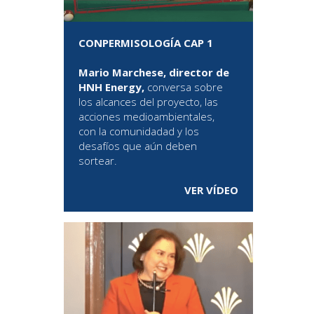
CONPERMISOLOGÍA CAP 1
Mario Marchese, director de
HNH Energy,
conversa sobre
los alcances del proyecto, las
acciones medioambientales,
con la comunidadad y los
desafíos que aún deben
sortear.
VER VÍDEO