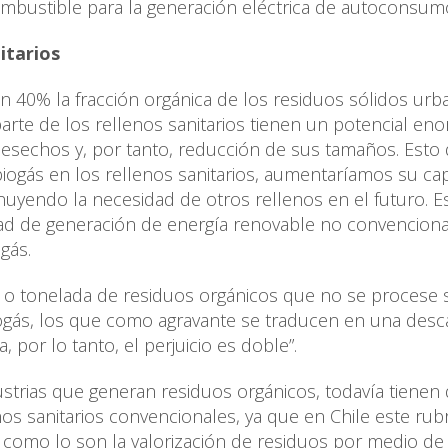
ombustible para la generación eléctrica de autoconsum
itarios
n 40% la fracción orgánica de los residuos sólidos ur
arte de los rellenos sanitarios tienen un potencial en
desechos y, por tanto, reducción de sus tamaños. Esto 
biogás en los rellenos sanitarios, aumentaríamos su ca
nuyendo la necesidad de otros rellenos en el futuro. E
d de generación de energía renovable no convencional
gás.
 o tonelada de residuos orgánicos que no se procese 
ogás, los que como agravante se traducen en una desc
 por lo tanto, el perjuicio es doble”.
dustrias que generan residuos orgánicos, todavía tienen
nos sanitarios convencionales, ya que en Chile este ru
como lo son la valorización de residuos por medio de 