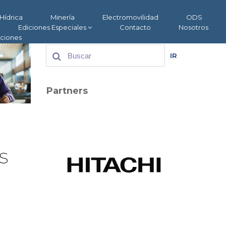
Hídrica
Minería
Electromovilidad
ODS
Ediciones Especiales
Contacto
Nosotros
aciones
IR
Partners
s