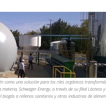
ién como una solución para los riles orgánicos transform
 materia, Schwager Energy, a través de su filial Lácteos y
el biogás a rellenos sanitarios y otras industrias de alim