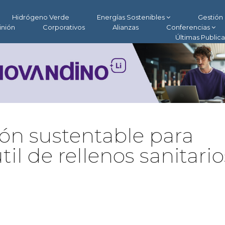
Hidrógeno Verde
Energías Sostenibles
Gestión 
inión
Corporativos
Alianzas
Conferencias
Últimas Public
ión sustentable para
til de rellenos sanitario