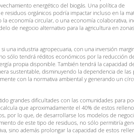
ovechamiento energético del biogás. Una política de
de residuos orgánicos podría impactar incluso en la mat
o la economía circular, o una economía colaborativa, i
delo de negocio alternativo para la agricultura en zona
si una industria agropecuaria, con una inversión margin
 no sólo tendrá réditos económicos por la reducción d
rgía propia disponible. También tendrá la capacidad de
era sustentable, disminuyendo la dependencia de las 
amente con la normativa ambiental y generando un círc
stido grandes dificultades con las comunidades para p
Se calcula que aproximadamente el 40% de estos rellen
, por lo que, de desarrollarse los modelos de negoci
miento de este tipo de residuos, no sólo permitiría gen
iva, sino además prolongar la capacidad de estos relle