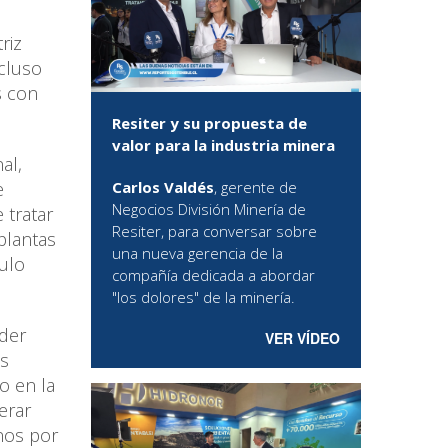
riz
ncluso
s con
Resiter y su propuesta de
valor para la industria minera
al,
Carlos Valdés
, gerente de
e
Negocios División Minería de
 tratar
Resiter, para conversar sobre
plantas
una nueva gerencia de la
ulo
compañía dedicada a abordar
"los dolores" de la minería.
oder
VER VÍDEO
os
o en la
erar
nos por