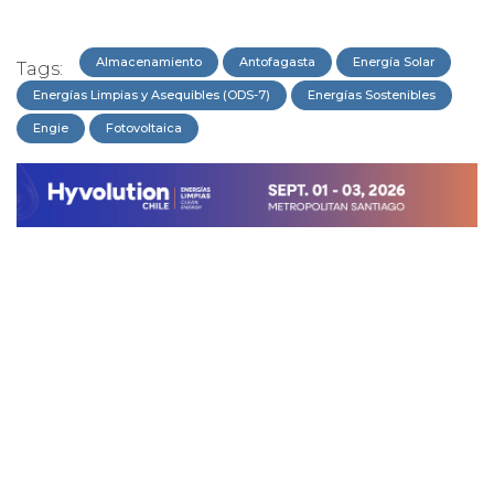
Almacenamiento
Antofagasta
Energía Solar
Tags:
Energías Limpias y Asequibles (ODS-7)
Energías Sostenibles
Engie
Fotovoltaica