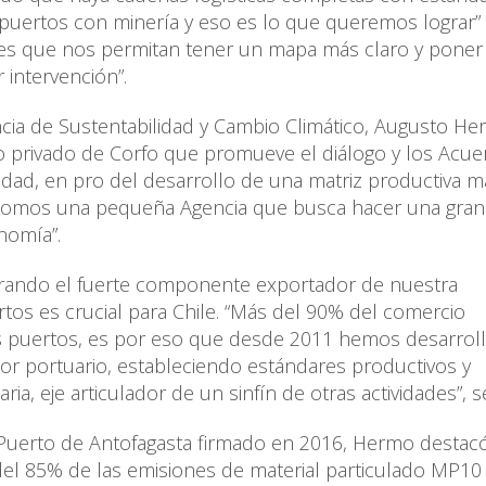
 puertos con minería y eso es lo que queremos lograr” 
res que nos permitan tener un mapa más claro y poner
intervención”.
encia de Sustentabilidad y Cambio Climático, Augusto He
o privado de Corfo que promueve el diálogo y los Acu
edad, en pro del desarrollo de una matriz productiva m
va. “Somos una pequeña Agencia que busca hacer una gran
nomía”.
erando el fuerte componente exportador de nuestra
rtos es crucial para Chile. “Más del 90% del comercio
os puertos, es por eso que desde 2011 hemos desarrol
or portuario, estableciendo estándares productivos y
ia, eje articulador de un sinfín de otras actividades”, s
 Puerto de Antofagasta firmado en 2016, Hermo destacó
del 85% de las emisiones de material particulado MP10 