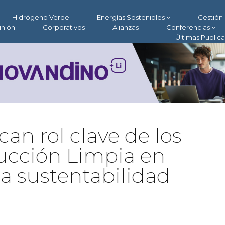
Hidrógeno Verde
Energías Sostenibles
Gestión 
inión
Corporativos
Alianzas
Conferencias
Últimas Public
an rol clave de los
ucción Limpia en
a sustentabilidad