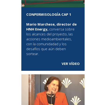
CONPERMISOLOGÍA CAP 1
Mario Marchese, director de
HNH Energy,
conversa sobre
los alcances del proyecto, las
acciones medioambientales,
con la comunidadad y los
desafíos que aún deben
sortear.
VER VÍDEO