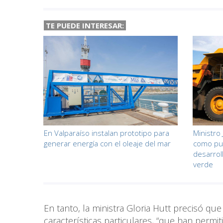
TE PUEDE INTERESAR:
En Valparaíso instalan prototipo para
Ministro 
generar energía con el oleaje del mar
como pun
desarroll
verde
En tanto, la ministra Gloria Hutt precisó qu
características particulares, “que han perm