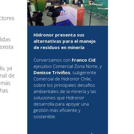
ctores
Hidronor presenta sus
didas
alternativas para el manejo
exista
de residuos en minería
Conversamos con
Franco Cid
,
ejecutivo Comercial Zona Norte, y
s, ya
Denisse Triviños
, subgerente
nal de
Comercial de Hidronor Chile,
n más
sobre los principales desafíos
chas
ambientales de la minería y las
soluciones que Hidronor
desarrolla para apoyar una
gestión más eficiente y
sostenible.