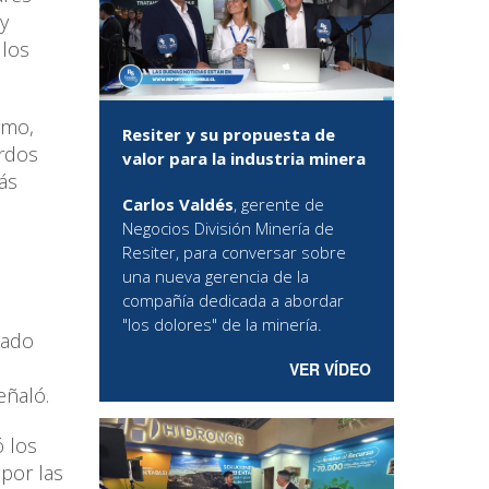
y
 los
rmo,
Resiter y su propuesta de
erdos
valor para la industria minera
ás
Carlos Valdés
, gerente de
Negocios División Minería de
Resiter, para conversar sobre
una nueva gerencia de la
compañía dedicada a abordar
"los dolores" de la minería.
lado
VER VÍDEO
eñaló.
 los
por las