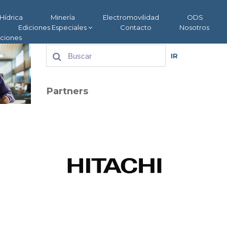
Hídrica
Minería
Electromovilidad
ODS
Ediciones Especiales
Contacto
Nosotros
aciones
IR
Partners