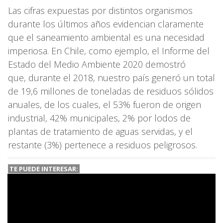
Las cifras expuestas por distintos organismos
durante los últimos años evidencian claramente
que el saneamiento ambiental es una necesidad
imperiosa. En Chile, como ejemplo, el Informe del
Estado del Medio Ambiente 2020 demostró
que, durante el 2018, nuestro país generó un total
de 19,6 millones de toneladas de residuos sólidos
anuales, de los cuales, el 53% fueron de origen
industrial, 42% municipales, 2% por lodos de
plantas de tratamiento de aguas servidas, y el
restante (3%) pertenece a residuos peligrosos.
TE PUEDE INTERESAR: