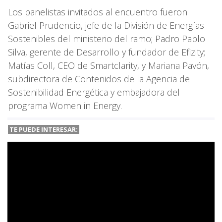
Los panelistas invitados al encuentro fueron
Gabriel Prudencio, jefe de la División de Energías
Sostenibles del ministerio del ramo; Padro Pablo
Silva, gerente de Desarrollo y fundador de Efizity;
Matías Coll, CEO de Smartclarity, y Mariana Pavón,
subdirectora de Contenidos de la Agencia de
Sostenibilidad Energética y embajadora del
programa Women in Energy.
TE PUEDE INTERESAR: