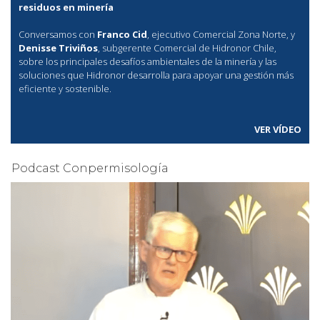
residuos en minería
Conversamos con
Franco Cid
, ejecutivo Comercial Zona Norte, y
Denisse Triviños
, subgerente Comercial de Hidronor Chile,
sobre los principales desafíos ambientales de la minería y las
soluciones que Hidronor desarrolla para apoyar una gestión más
eficiente y sostenible.
VER VÍDEO
Podcast Conpermisología