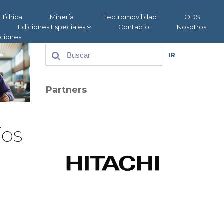
Hídrica
Minería
Electromovilidad
ODS
Ediciones Especiales
Contacto
Nosotros
aciones
IR
Partners
íos