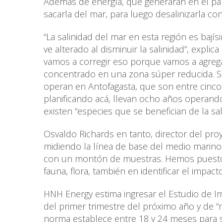
Además de energía, que generaran en el par
sacarla del mar, para luego desalinizarla c
“La salinidad del mar en esta región es bajís
ve alterado al disminuir la salinidad”, exp
vamos a corregir eso porque vamos a agrega
concentrado en una zona súper reducida. S
operan en Antofagasta, que son entre cinc
planificando acá, llevan ocho años operando
existen “especies que se benefician de la sal
Osvaldo Richards en tanto, director del pro
midiendo la línea de base del medio marino 
con un montón de muestras. Hemos puesto 
fauna, flora, también en identificar el impact
HNH Energy estima ingresar el Estudio de Im
del primer trimestre del próximo año y de “
norma establece entre 18 y 24 meses para s