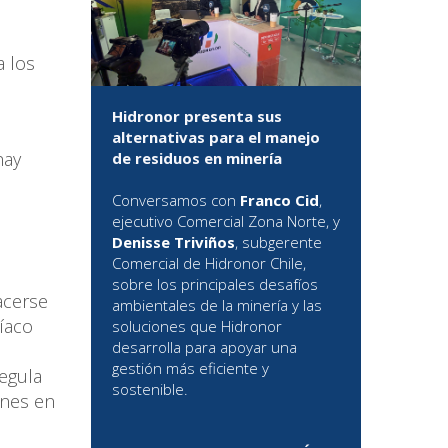
a los
Hidronor presenta sus
alternativas para el manejo
hay
de residuos en minería
Conversamos con
Franco Cid
,
ejecutivo Comercial Zona Norte, y
Denisse Triviños
, subgerente
Comercial de Hidronor Chile,
sobre los principales desafíos
acerse
ambientales de la minería y las
íaco
soluciones que Hidronor
desarrolla para apoyar una
gestión más eficiente y
egula
sostenible.
enes en