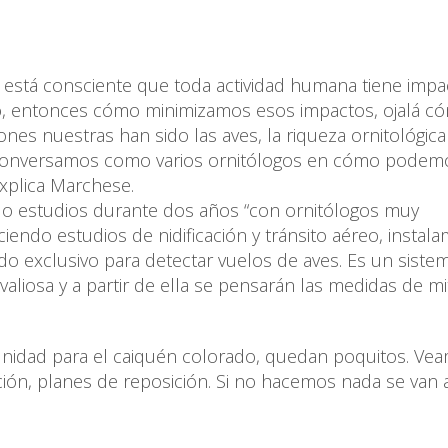
stá consciente que toda actividad humana tiene impac
to, entonces cómo minimizamos esos impactos, ojalá c
es nuestras han sido las aves, la riqueza ornitológic
. Conversamos como varios ornitólogos en cómo podem
explica Marchese.
do estudios durante dos años “con ornitólogos muy
endo estudios de nidificación y tránsito aéreo, instal
 exclusivo para detectar vuelos de aves. Es un siste
aliosa y a partir de ella se pensarán las medidas de mi
unidad para el caiquén colorado, quedan poquitos. Ve
ión, planes de reposición. Si no hacemos nada se van 