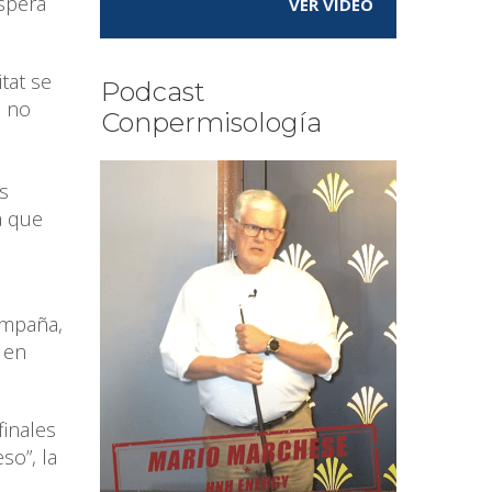
spera
VER VÍDEO
.
tat se
Podcast
s no
Conpermisología
e
s
a que
ampaña,
 en
finales
so”, la