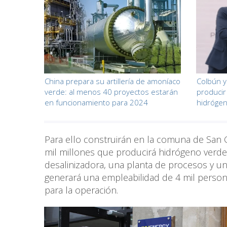
China prepara su artillería de amoníaco
Colbún y
verde: al menos 40 proyectos estarán
produci
en funcionamiento para 2024
hidróge
Para ello construirán en la comuna de San 
mil millones que producirá hidrógeno verde,
desalinizadora, una planta de procesos y u
generará una empleabilidad de 4 mil person
para la operación.