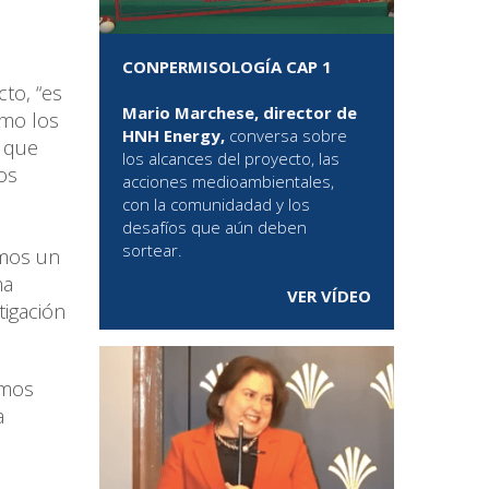
CONPERMISOLOGÍA CAP 1
to, “es
Mario Marchese, director de
ómo los
HNH Energy,
conversa sobre
a que
los alcances del proyecto, las
os
acciones medioambientales,
con la comunidadad y los
desafíos que aún deben
sortear.
amos un
ma
VER VÍDEO
tigación
amos
a