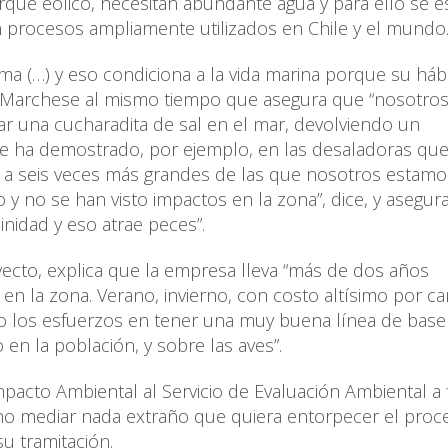
que eólico, necesitan abundante agua y para ello se e
on procesos ampliamente utilizados en Chile y el mundo
ima (…) y eso condiciona a la vida marina porque su hábi
lica Marchese al mismo tiempo que asegura que “nosotro
r una cucharadita de sal en el mar, devolviendo un
e ha demostrado, por ejemplo, en las desaladoras qu
o a seis veces más grandes de las que nosotros estamo
 y no se han visto impactos en la zona”, dice, y asegur
inidad y eso atrae peces”.
yecto, explica que la empresa lleva “más de dos años
en la zona. Verano, invierno, con costo altísimo por c
los esfuerzos en tener una muy buena línea de base
o en la población, y sobre las aves”.
pacto Ambiental al Servicio de Evaluación Ambiental a 
no mediar nada extraño que quiera entorpecer el proce
u tramitación.