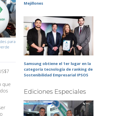
Mejillones
ades para
 verde
Samsung obtiene el 1er lugar en la
categoría tecnología de ranking de
 US$7
Sostenibilidad Empresarial IPSOS
o que
ados
Ediciones Especiales
ser
io