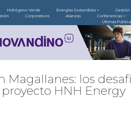
Hidrógeno Verde
Energías Sostenibles
Gestión 
inión
Corporativos
Alianzas
Conferencias
Últimas Public
 Magallanes: los desaf
l proyecto HNH Energy