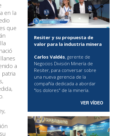
e
a en la
edio
des que
rán
Resiter y su propuesta de
lla
valor para la industria minera
nació
Carlos Valdés
, gerente de
llanes
Negocios División Minería de
enido a
Resiter, para conversar sobre
 patria
una nueva gerencia de la
s,
compañía dedicada a abordar
dida,
"los dolores" de la minería.
o.
VER VÍDEO
ey,
e
ción
 su