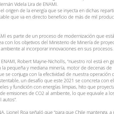
ernán Videla Lira de ENAMI.
el origen de la energía que se inyecta en dichas reparti
able que va en directo beneficio de más de mil produ
AMI es parte de un proceso de modernización que est
ea con los objetivos del Ministerio de Minería de proye
 ambiente al incorporar innovaciones en sus procesos.
e ENAMI, Robert Mayne-Nicholls, “nuestro rol está en g
n la pequeña y mediana minería, motor de decenas de
que se conjuga con la efectividad de nuestra operación
entable, un desafío que este 2021 se concreta con el
es y fundición con energías limpias, hito que proyect
de emisiones de CO2 al ambiente, lo que equivale a lo
 autos”.
A, Lionel Roa señaló que “para que Chile mantenga, a n