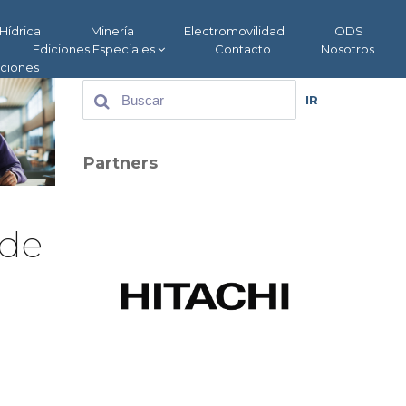
Hídrica
Minería
Electromovilidad
ODS
Ediciones Especiales
Contacto
Nosotros
aciones
IR
Partners
 de