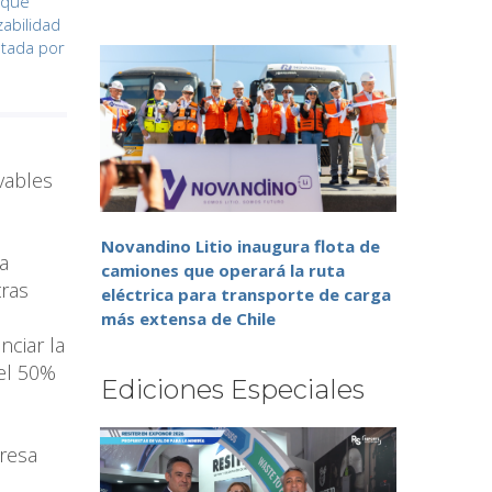
 que
zabilidad
atada por
vables
Novandino Litio inaugura flota de
a
camiones que operará la ruta
tras
eléctrica para transporte de carga
más extensa de Chile
nciar la
 el 50%
Ediciones Especiales
presa