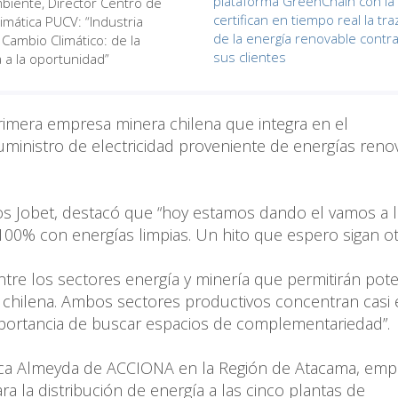
plataforma GreenChain con la
iente, Director Centro de
certifican en tiempo real la tra
limática PUCV: “Industria
de la energía renovable contr
 Cambio Climático: de la
sus clientes
a la oportunidad”
 primera empresa minera chilena que integra en el
uministro de electricidad proveniente de energías reno
rlos Jobet, destacó que “hoy estamos dando el vamos a l
00% con energías limpias. Un hito que espero sigan o
tre los sectores energía y minería que permitirán pote
ía chilena. Ambos sectores productivos concentran casi
importancia de buscar espacios de complementariedad”.
ltaica Almeyda de ACCIONA en la Región de Atacama, em
ra la distribución de energía a las cinco plantas de