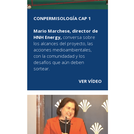
CONPERMISOLOGÍA CAP 1
Mario Marchese, director de
HNH Energy,
conversa sobre
los alcances del proyecto, las
acciones medioambientales,
con la comunidadad y los
desafíos que aún deben
sortear.
VER VÍDEO