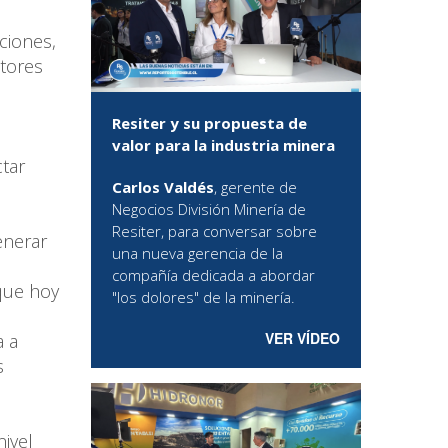
ciones,
ctores
Resiter y su propuesta de
á
valor para la industria minera
ctar
Carlos Valdés
, gerente de
Negocios División Minería de
Resiter, para conversar sobre
enerar
una nueva gerencia de la
compañía dedicada a abordar
 que hoy
"los dolores" de la minería.
VER VÍDEO
a a
s
ivel