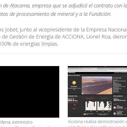
n de Atacama, empresa que se adjudicó el contrato con la
antas de procesamiento de mineral y a la Fundición.
los Jobet, junto al vicepresidente de la Empresa Naciona
e de Gestión de Energía de ACCIONA, Lionel Roa, dieron 
100% de energías limpias.
Acciona realiza demostración 
Mena, exministro