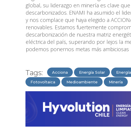
global, su liderazgo en minería es clave q
descarbonizados. ENAMI ha asumido el lidera
y nos complace que haya elegido a ACCION
renovables. Estamos fuertemente comprome
descarbonización de nuestra matriz energét
eléctrica del país, superando por lejos la m
podemos ponernos metas más ambiciosas p
Tags:
Acciona
Energía Solar
Energía
Fotovoltaica
Medioambiente
Minería