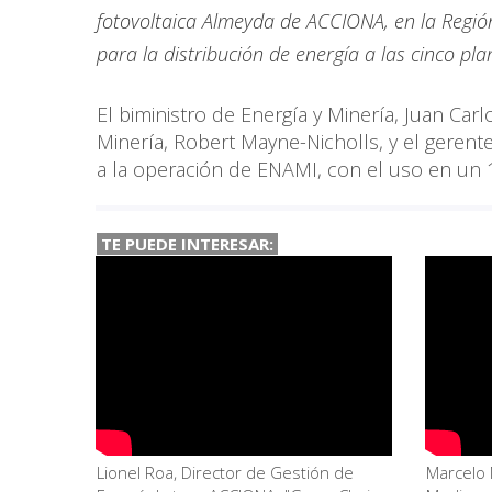
fotovoltaica Almeyda de ACCIONA, en la Regió
para la distribución de energía a las cinco pl
El biministro de Energía y Minería, Juan Car
Minería, Robert Mayne-Nicholls, y el gerent
a la operación de ENAMI, con el uso en un 
TE PUEDE INTERESAR:
Lionel Roa, Director de Gestión de
Marcelo 