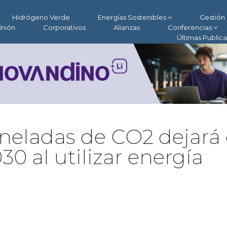
Hidrógeno Verde
Energías Sostenibles
Gestión 
inión
Corporativos
Alianzas
Conferencias
Últimas Public
oneladas de CO2 dejará
30 al utilizar energía