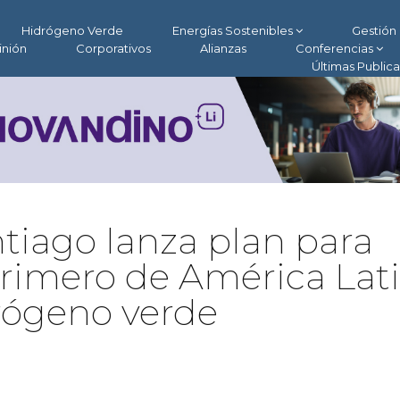
Hidrógeno Verde
Energías Sostenibles
Gestión 
inión
Corporativos
Alianzas
Conferencias
Últimas Public
tiago lanza plan para
primero de América Lat
rógeno verde