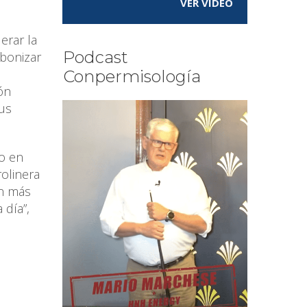
VER VÍDEO
erar la
Podcast
rbonizar
Conpermisología
ón
sus
o en
olinera
ón más
 día”,