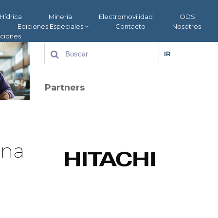
Hídrica
Minería
Electromovilidad
ODS
Ediciones Especiales
Contacto
Nosotros
aciones
IR
Partners
ina