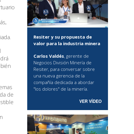
tuario
ás,
iada.
Resiter y su propuesta de
valor para la industria minera
l
Carlos Valdés
, gerente de
ndrá
Negocios División Minería de
mbién
Resiter, para conversar sobre
una nueva gerencia de la
compañía dedicada a abordar
stemas
"los dolores" de la minería.
nda de
VER VÍDEO
stible
un