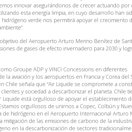
bemos innovar asegurándonos de crecer actuando por 
lizando esta energía limpia, en cuyo desarrollo han si
l hidrógeno verde nos permitirá apoyar el crecimiento 
ambiente”.
al objetivo del Aeropuerto Arturo Merino Benítez de San
isiones de gases de efecto invernadero para 2030 y logr
s como Groupe ADP y VINCI Concessions en diferentes
 la aviación y los aeropuertos en Francia y Corea del 
en Chile señala que “Air Liquide se compromete a const
lientes y sociedad a descarbonizar el planeta. Chile ti
r Liquide está orgulloso de apoyar el establecimiento d
 Estamos orgullosos de unirnos a Copec, Colbún y Nue
a de hidrógeno en el Aeropuerto Internacional Arturo 
 mitigación de las emisiones de carbono de la industri
ógeno en la descarbonización de sectores tradicionalm