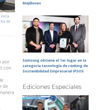
Mejillones
inicia
nta de
Samsung obtiene el 1er lugar en la
o por
categoría tecnología de ranking de
tó con
Sostenibilidad Empresarial IPSOS
de
te de
Ediciones Especiales
 manera
s