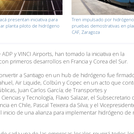
acá presentan iniciativa para
Tren impulsado por hidrógeno 
lar planta piloto de hidrógeno
pruebas demostrativas en pla
CAF, Zaragoza
DP y VINCI Airports, han tomado la iniciativa en la
con primeros desarrollos en Francia y Corea del Sur.
 convertir a Santiago en un hub de hidrógeno fue firmad
uel, Air Liquide, Colbún y Copec en un acto que con
úblicas, Juan Carlos García; de Transportes y
iencias y Tecnología, Flavio Salazar, el Subsecretario 
cia en Chile, Pascal Teixeira da Silva; y el Vicepresiden
 inicio de una alianza para implementar hidrógeno de
 de cada una de las empresas locales reunirá todos lo