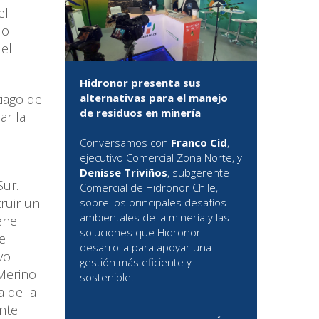
el
do
del
Hidronor presenta sus
tiago de
alternativas para el manejo
de residuos en minería
ar la
Conversamos con
Franco Cid
,
ejecutivo Comercial Zona Norte, y
Denisse Triviños
, subgerente
Sur.
Comercial de Hidronor Chile,
ruir un
sobre los principales desafíos
ambientales de la minería y las
ene
soluciones que Hidronor
e
desarrolla para apoyar una
vo
gestión más eficiente y
Merino
sostenible.
a de la
ente