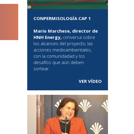
CONPERMISOLOGÍA CAP 1
Mario Marchese, director de
HNH Energy,
conversa sobre
los alcances del proyecto, las
acciones medioambientales,
con la comunidadad y los
desafíos que aún deben
sortear.
VER VÍDEO