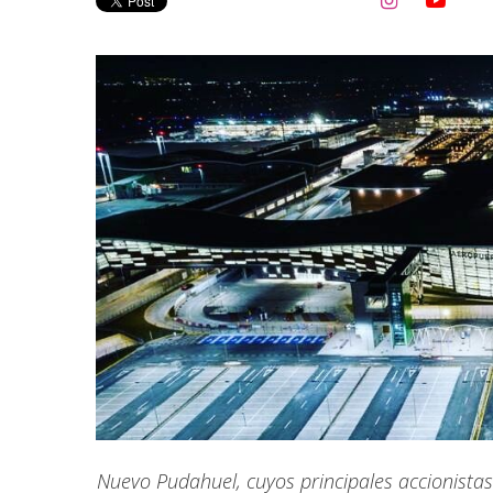


Nuevo Pudahuel, cuyos principales accionist