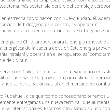
cosistema más sostenible dentro del complejo aeropor
dio, en estrecha coordinación con Nuevo Pudahuel. Adem
tribución de hidrógeno para construir y operar un
geno verde y la cadena de suministro de hidrógeno asoc
 energía de Chile, proporcionará la energía renovable a
cia energética de la cadena de valor. Esta energía prove
ñía instalará y operará en el aeropuerto, así como ta
able de Colbún.
ervicio en Chile, contribuirá con su experiencia en si
ibles, además de la proyección para estimar la dema
derando su participación actual en el mercado de combu
uevo Pudahuel, dice que “como concesionario tenemos 
ntemente entregamos una nueva terminal, que aumenta
vuelos internacionales. Estamos impulsando su uso con