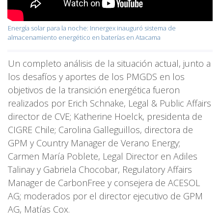
Energía solar para la noche: Innergex inauguró sistema de
almacenamiento energético en baterías en Atacama
Un completo análisis de la situación actual, junto a
los desafíos y aportes de los PMGDS en los
objetivos de la transición energética fueron
realizados por Erich Schnake, Legal & Public Affairs
director de CVE; Katherine Hoelck, presidenta de
CIGRE Chile; Carolina Galleguillos, directora de
GPM y Country Manager de Verano Energy;
Carmen María Poblete, Legal Director en Adiles
Talinay y Gabriela Chocobar, Regulatory Affairs
Manager de CarbonFree y consejera de ACESOL
AG; moderados por el director ejecutivo de GPM
AG, Matías Cox.