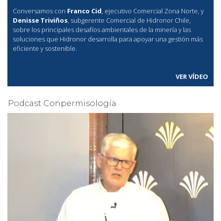
Conversamos con
Franco Cid
, ejecutivo Comercial Zona Norte, y
Denisse Triviños
, subgerente Comercial de Hidronor Chile,
sobre los principales desafíos ambientales de la minería y las
soluciones que Hidronor desarrolla para apoyar una gestión más
eficiente y sostenible.
VER VÍDEO
Podcast Conpermisología