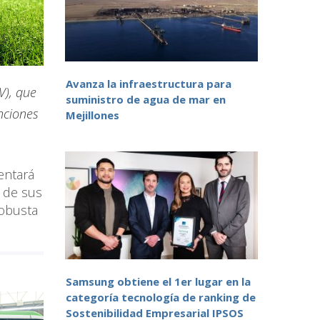
Avanza la infraestructura para
V), que
suministro de agua de mar en
enciones
Mejillones
entará
 de sus
robusta
Samsung obtiene el 1er lugar en la
categoría tecnología de ranking de
Sostenibilidad Empresarial IPSOS