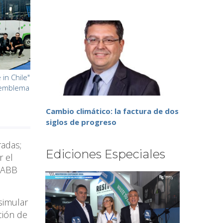
in Chile"
 emblema
Cambio climático: la factura de dos
siglos de progreso
radas;
Ediciones Especiales
r el
e ABB
simular
ación de