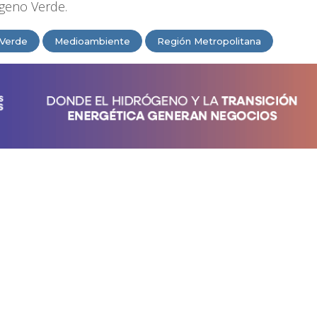
ógeno Verde.
 Verde
Medioambiente
Región Metropolitana