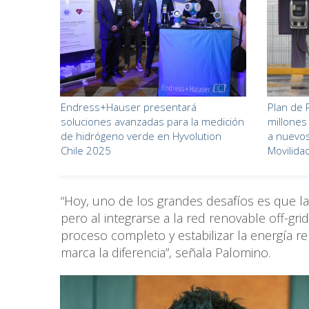
Endress+Hauser presentará
Plan de 
soluciones avanzadas para la medición
millones
de hidrógeno verde en Hyvolution
a nuevos
Chile 2025
Movilida
“Hoy, uno de los grandes desafíos es que la
pero al integrarse a la red renovable off-gr
proceso completo y estabilizar la energía r
marca la diferencia”, señala Palomino.