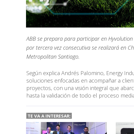
ABB se prepara para participar en Hyvolution 
por tercera vez consecutiva se realizará en Ch
Metropolitan Santiago.
Según explica Andrés Palomino, Energy Ind
soluciones enfocadas en acompañar a clien
proyectos, con una visión integral que abarc
hasta la validación de todo el proceso median
TE VA A INTERESAR: