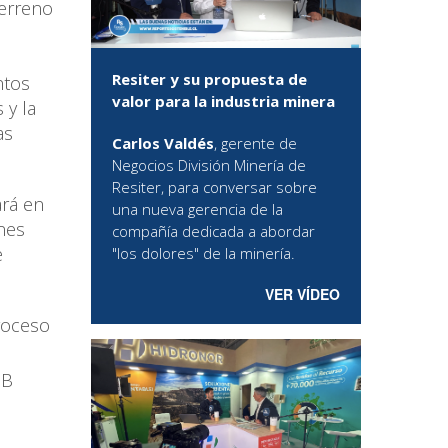
terreno
n
Resiter y su propuesta de
ntos
valor para la industria minera
 y la
as
Carlos Valdés
, gerente de
Negocios División Minería de
Resiter, para conversar sobre
ará en
una nueva gerencia de la
ones
compañía dedicada a abordar
e
"los dolores" de la minería.
VER VÍDEO
proceso
BB