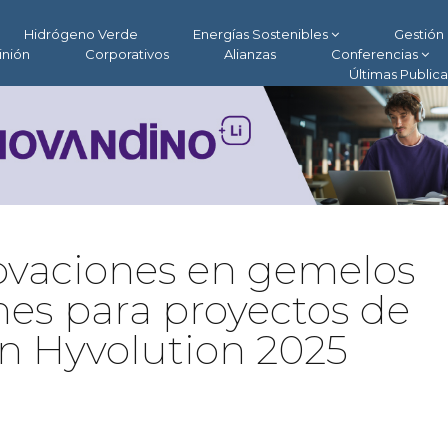
Hidrógeno Verde
Energías Sostenibles
Gestión 
inión
Corporativos
Alianzas
Conferencias
Últimas Public
ovaciones en gemelos
ones para proyectos de
n Hyvolution 2025