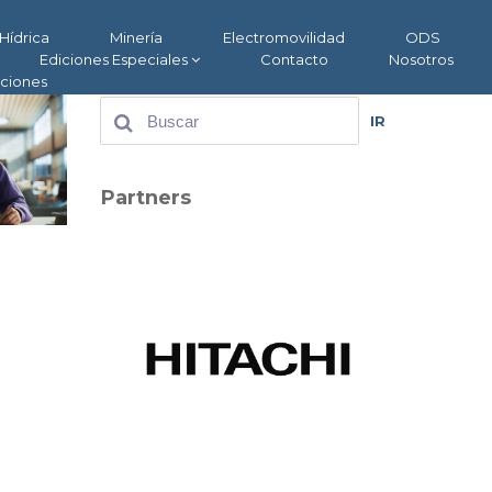
Hídrica
Minería
Electromovilidad
ODS
Ediciones Especiales
Contacto
Nosotros
aciones
IR
Partners