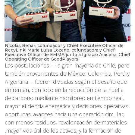
Nicolás Behar, cofundador y Chief Executive Officer de
RecyLink; María Luisa Lozano, cofundadora y Chief
Executive Officer de EMMA junto a Ignacio Aracena, Chief
Operating Officer de GoodPlayers.
Las postulaciones —la gran mayoría de Chile, pero
también provenientes de México, Colombia, Perú y
Argentina— fueron divididas según el desafío que
enfrentan, con foco en la reducción de la huella
de carbono mediante monitoreo en tiempo real,
mayor eficiencia energética y decisiones operativas
oportunas; avances hacia una operación circular,
con menos residuos, revalorización de materiales
,mayor vida útil de los activos, y la formación de