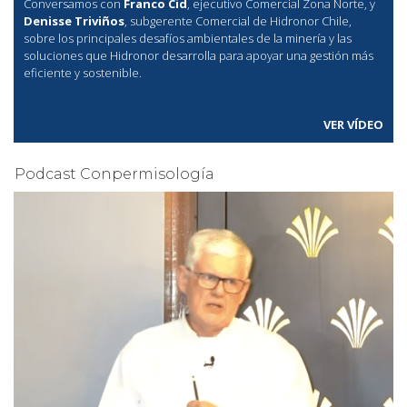
Conversamos con
Franco Cid
, ejecutivo Comercial Zona Norte, y
Denisse Triviños
, subgerente Comercial de Hidronor Chile,
sobre los principales desafíos ambientales de la minería y las
soluciones que Hidronor desarrolla para apoyar una gestión más
eficiente y sostenible.
VER VÍDEO
Podcast Conpermisología