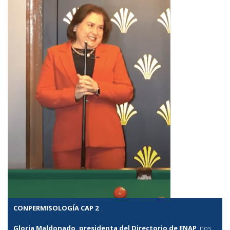
CONPERMISOLOGÍA CAP 2
Gloria Maldonado, presidenta del Directorio de ENAP
, nos