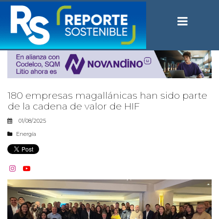
180 empresas magallánicas han sido parte
de la cadena de valor de HIF
01/08/2025
Energía

