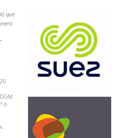
aló que
minero
.
120
o DGM
” o
,