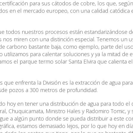
ertificación para sus cátodos de cobre, los que, según
ados en el mercado europeo, con una calidad catódica e
ue todos nuestros procesos están estandarizándose de
s nos miren con una distinción especial. Tenemos un u
de carbono bastante baja, como ejemplo, parte del uso
o utilizamos para calentar soluciones y ya la mitad de 
os el parque termo solar Santa Elvira que calienta el
 que enfrenta la División es la extracción de agua par
esde pozos a 300 metros de profundidad.
ndo hoy en tener una distribución de agua para todo el d
tral, Chuquicamata, Ministro Hales y Radomiro Tomic, y 
ue a algún punto donde se pueda distribuir a este co
ráfica, estamos demasiado lejos, por lo que hoy en dí