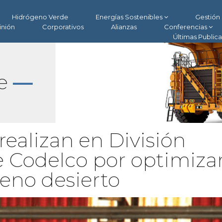
Hidrógeno Verde
Energías Sostenibles
Gestión 
inión
Corporativos
Alianzas
Conferencias
Últimas Public
le
—
realizan en División
e Codelco por optimizar
leno desierto