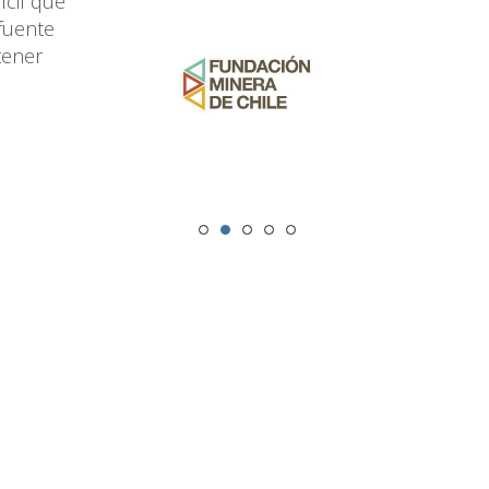
ícil que
fuente
tener