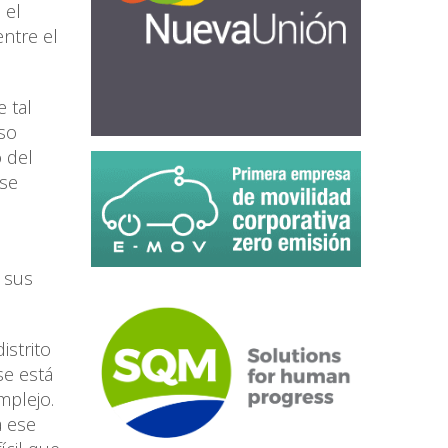
 el
ntre el
 tal
so
 del
ese
a sus
istrito
se está
mplejo.
a ese