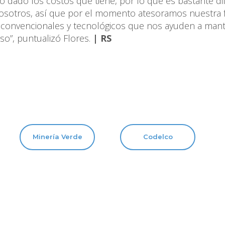
bo dado los costos que tiene, por lo que es bastante dif
osotros, así que por el momento atesoramos nuestra 
convencionales y tecnológicos que nos ayuden a man
o”, puntualizó Flores.
| RS
Minería Verde
Codelco