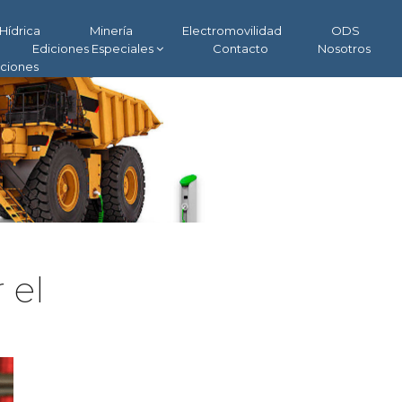
Hídrica
Minería
Electromovilidad
ODS
Ediciones Especiales
Contacto
Nosotros
aciones
 el