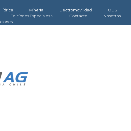
Hídrica
Minería
Electromovilidad
ODS
Ediciones Especiales
Contacto
Nosotros
aciones