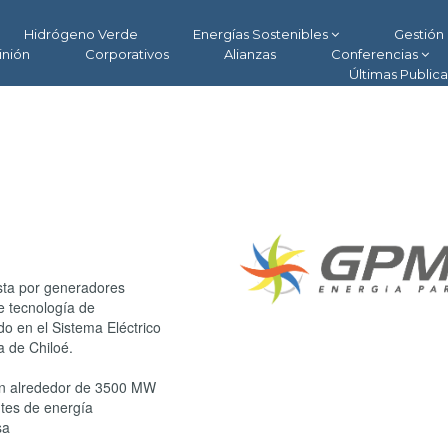
Hidrógeno Verde
Energías Sostenibles
Gestión 
inión
Corporativos
Alianzas
Conferencias
Últimas Public
sta por generadores
e tecnología de
o en el Sistema Eléctrico
a de Chiloé.
n alrededor de 3500 MW
ntes de energía
sa