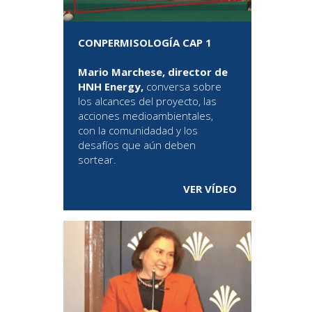
CONPERMISOLOGÍA CAP 1
Mario Marchese, director de
HNH Energy,
conversa sobre
los alcances del proyecto, las
acciones medioambientales,
con la comunidadad y los
desafíos que aún deben
sortear.
VER VÍDEO