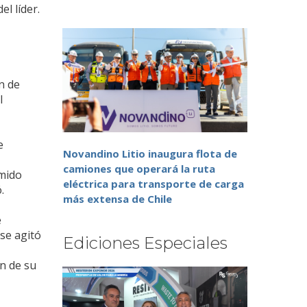
l líder.
n de
l
e
Novandino Litio inaugura flota de
camiones que operará la ruta
umido
eléctrica para transporte de carga
.
más extensa de Chile
e
se agitó
Ediciones Especiales
en de su