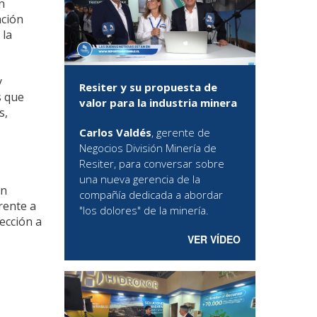
n
ación
 la
y
Resiter y su propuesta de
s que
valor para la industria minera
s,
Carlos Valdés
, gerente de
Negocios División Minería de
Resiter, para conversar sobre
una nueva gerencia de la
un
compañía dedicada a abordar
rente a
"los dolores" de la minería.
rección a
VER VÍDEO