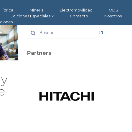
Hídrica
Minería
Electromovilidad
ODS
Ediciones Especiales
Contacto
Nosotros
aciones
IR
Partners
 y
e