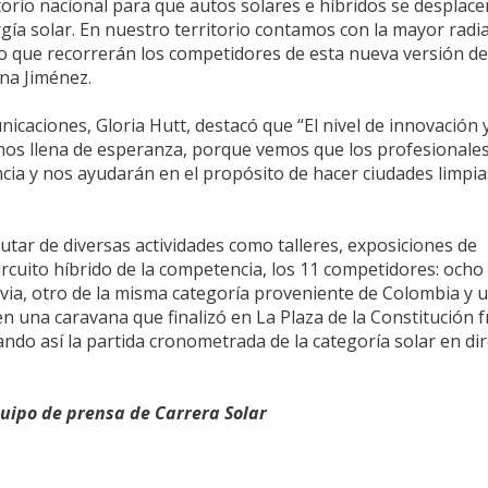
torio nacional para que autos solares e híbridos se desplace
ergía solar. En nuestro territorio contamos con la mayor radi
ito que recorrerán los competidores de esta nueva versión de
ana Jiménez.
icaciones, Gloria Hutt, destacó que “El nivel de innovación 
nos llena de esperanza, porque vemos que los profesionale
ia y nos ayudarán en el propósito de hacer ciudades limpia
utar de diversas actividades como talleres, exposiciones de
circuito híbrido de la competencia, los 11 competidores: ocho
ivia, otro de la misma categoría proveniente de Colombia y 
en una caravana que finalizó en La Plaza de la Constitución f
iando así la partida cronometrada de la categoría solar en di
quipo de prensa de Carrera Solar