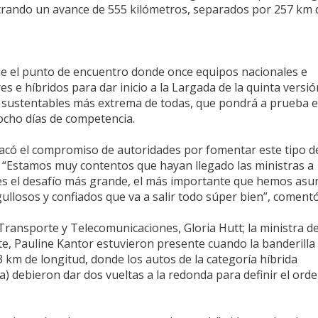
strando un avance de 555 kilómetros, separados por 257 km de
ue el punto de encuentro donde once equipos nacionales e
s e híbridos para dar inicio a la Largada de la quinta versió
 sustentables más extrema de todas, que pondrá a prueba e
 ocho días de competencia.
stacó el compromiso de autoridades por fomentar este tipo d
a. “Estamos muy contentos que hayan llegado las ministras a
n es el desafío más grande, el más importante que hemos as
llosos y confiados que va a salir todo súper bien”, comentó
Transporte y Telecomunicaciones, Gloria Hutt; la ministra d
te, Pauline Kantor estuvieron presente cuando la banderilla 
3 km de longitud, donde los autos de la categoría híbrida
) debieron dar dos vueltas a la redonda para definir el ord