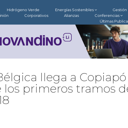
Hidrógeno Verde
Energías Sostenibles
Gestión 
inión
Corporativos
Alianzas
Conferencias
Últimas Public
Bélgica llega a Copiapó
de los primeros tramos d
18