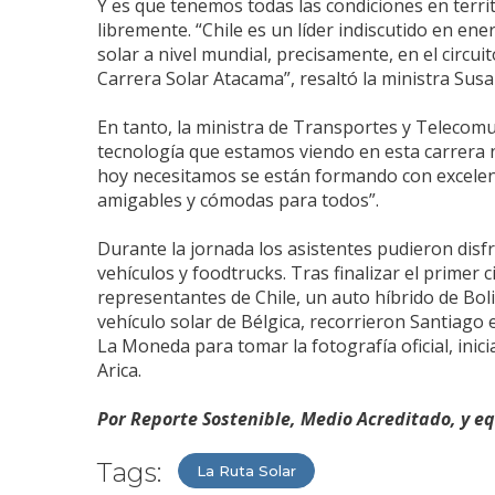
Y es que tenemos todas las condiciones en terri
libremente. “Chile es un líder indiscutido en en
solar a nivel mundial, precisamente, en el circu
Carrera Solar Atacama”, resaltó la ministra Sus
En tanto, la ministra de Transportes y Telecomun
tecnología que estamos viendo en esta carrera 
hoy necesitamos se están formando con excelenc
amigables y cómodas para todos”.
Durante la jornada los asistentes pudieron disfr
vehículos y foodtrucks. Tras finalizar el primer 
representantes de Chile, un auto híbrido de Bol
vehículo solar de Bélgica, recorrieron Santiago 
La Moneda para tomar la fotografía oficial, inic
Arica.
Por Reporte Sostenible, Medio Acreditado, y e
Tags:
La Ruta Solar