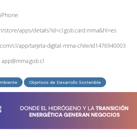
 iPhone:
om/store/apps/details?id=cl.gob.card.mma&hl=es
.com/cl/app/tarjeta-digital-mma-chile/id1476940003
lla app@mma.gob.cl
Ambiente
Objetivos de Desarrollo Sostenible