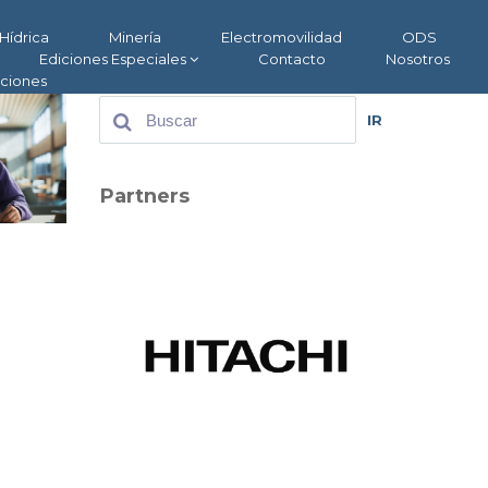
Hídrica
Minería
Electromovilidad
ODS
Ediciones Especiales
Contacto
Nosotros
aciones
IR
Partners