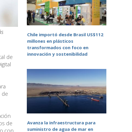
ás
Chile importó desde Brasil US$112
millones en plásticos
transformados con foco en
innovación y sostenibilidad
al de
gital
ara
a de
ación
tos de
Avanza la infraestructura para
suministro de agua de mar en
go con