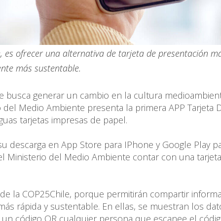
e, es ofrecer una alternativa de tarjeta de presentación m
nte más sustentable.
e busca generar un cambio en la cultura medioambient
io del Medio Ambiente presenta la primera APP Tarjeta Di
uas tarjetas impresas de papel.
a su descarga en App Store para IPhone y Google Play p
el Ministerio del Medio Ambiente contar con una tarjet
te de la COP25Chile, porque permitirán compartir inform
más rápida y sustentable. En ellas, se muestran los da
s de un código QR cualquier persona que escanee el códi