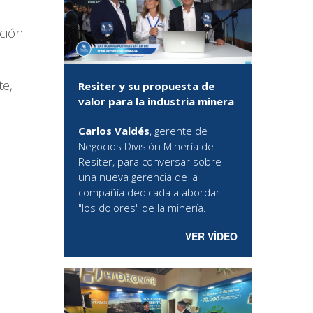
ación
te,
Resiter y su propuesta de
valor para la industria minera
Carlos Valdés
, gerente de
Negocios División Minería de
Resiter, para conversar sobre
una nueva gerencia de la
compañía dedicada a abordar
"los dolores" de la minería.
VER VÍDEO