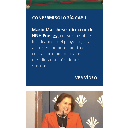
CONPERMISOLOGÍA CAP 1
Mario Marchese, director de
HNH Energy,
conversa sobre
los alcances del proyecto, las
acciones medioambientales,
con la comunidadad y los
desafíos que aún deben
sortear.
VER VÍDEO