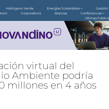
Hidrógeno Verde
Energías Sostenibles
Gestión 
inión
Corporativos
Alianzas
Conferencias
Últimas Public
ación virtual del
dio Ambiente podría
0 millones en 4 años