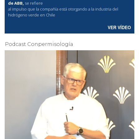
de ABB,
se refiere
al
impulso que la compañía está otorgando a la industria del
hidrógeno verde en Chile
VER VÍDEO
Podcast Conpermisología