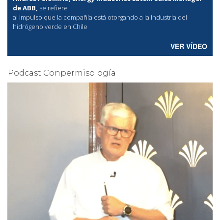
de ABB,
se refiere
al
impulso que la compañía está otorgando a la industria del
hidrógeno verde en Chile
VER VÍDEO
Podcast Conpermisología