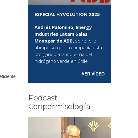
ESPECIAL HYVOLUTION 2025
Andrés Palomino, Energy
Industries Latam Sales
Manager de ABB,
se refiere
al
impulso que la compañía está
otorgando a la industria del
hidrógeno verde en Chile
VER VÍDEO
ficiente
Podcast
Conpermisología