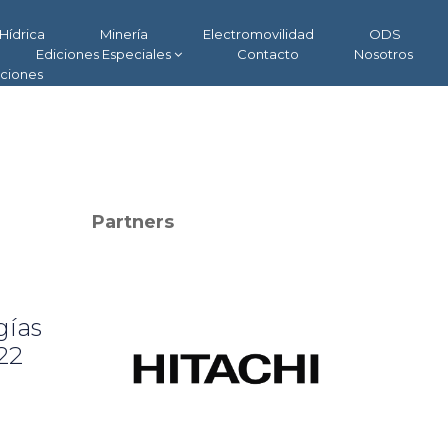
Hídrica
Minería
Electromovilidad
ODS
Ediciones Especiales
Contacto
Nosotros
aciones
Partners
gías
22