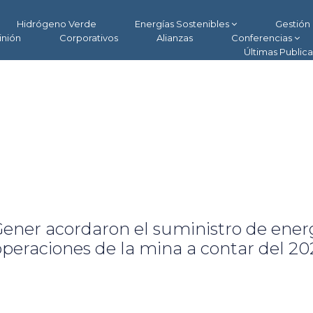
Hidrógeno Verde
Energías Sostenibles
Gestión 
inión
Corporativos
Alianzas
Conferencias
Últimas Public
ener acordaron el suministro de ener
operaciones de la mina a contar del 20