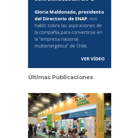
Gloria Maldonado, presidenta
del Directorio de ENAP
, nos
habló sobre las aspiraciones de
la compañía para convertirse en
la "empresa nacional
multienergética" de Chile.
VER VÍDEO
Últimas Publicaciones