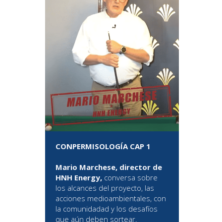
CONPERMISOLOGÍA CAP 1
Mario Marchese, director de
HNH Energy,
conversa sobre
los alcances del proyecto, las
acciones medioambientales, con
la comunidadad y los desafíos
que aún deben sortear.