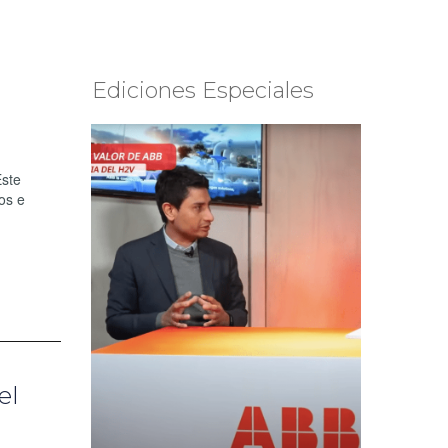
Ediciones Especiales
Este
os e
el