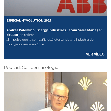
ESPECIAL HYVOLUTION 2025
Andrés Palomino, Energy Industries Latam Sales Manager
de ABB,
se refiere
al
impulso que la compañía está otorgando a la industria del
hidrógeno verde en Chile
VER VÍDEO
Podcast Conpermisología