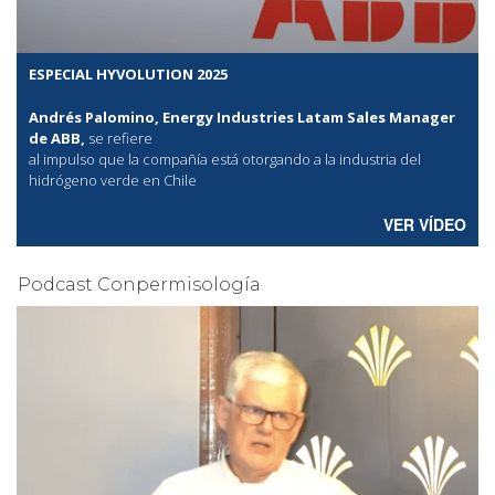
ESPECIAL HYVOLUTION 2025
Andrés Palomino, Energy Industries Latam Sales Manager
de ABB,
se refiere
al
impulso que la compañía está otorgando a la industria del
hidrógeno verde en Chile
VER VÍDEO
Podcast Conpermisología