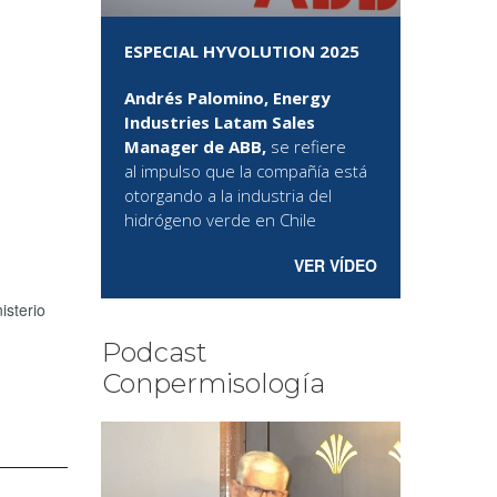
ESPECIAL HYVOLUTION 2025
Andrés Palomino, Energy
Industries Latam Sales
Manager de ABB,
se refiere
al
impulso que la compañía está
otorgando a la industria del
hidrógeno verde en Chile
VER VÍDEO
isterio
Podcast
Conpermisología