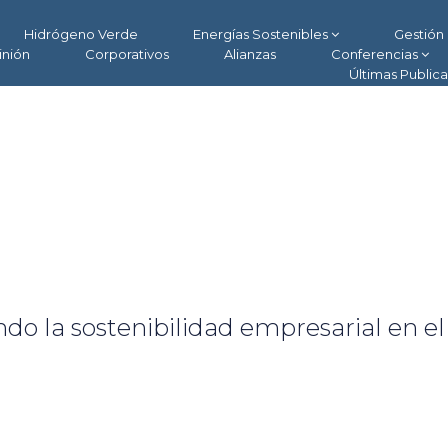
Hidrógeno Verde
Energías Sostenibles
Gestión 
inión
Corporativos
Alianzas
Conferencias
Últimas Public
do la sostenibilidad empresarial en el