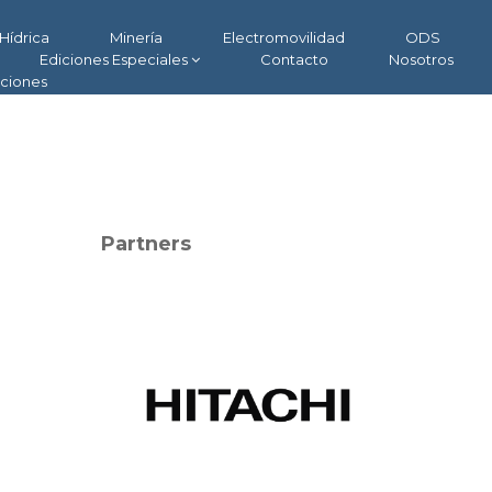
Hídrica
Minería
Electromovilidad
ODS
Ediciones Especiales
Contacto
Nosotros
aciones
Partners