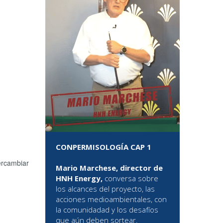
CONPERMISOLOGÍA CAP 1
ercambiar
Mario Marchese, director de
HNH Energy,
conversa sobre
los alcances del proyecto, las
acciones medioambientales, con
la comunidadad y los desafíos
que aún deben sortear.