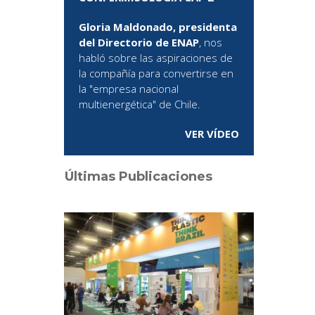
Gloria Maldonado, presidenta
del Directorio de ENAP
, nos
habló sobre las aspiraciones de
la compañía para convertirse en
la "empresa nacional
multienergética" de Chile.
VER VÍDEO
Últimas Publicaciones