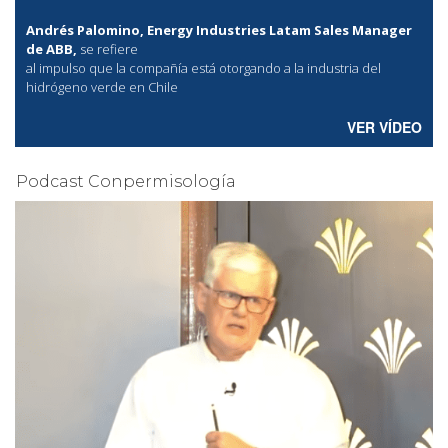
Andrés Palomino, Energy Industries Latam Sales Manager
de ABB,
se refiere
al
impulso que la compañía está otorgando a la industria del
hidrógeno verde en Chile
VER VÍDEO
Podcast Conpermisología