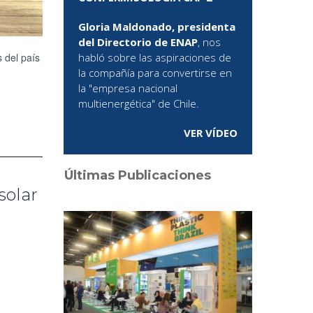
Gloria Maldonado, presidenta
del Directorio de ENAP
, nos
s del país
habló sobre las aspiraciones de
la compañía para convertirse en
la "empresa nacional
multienergética" de Chile.
VER VÍDEO
Últimas Publicaciones
solar