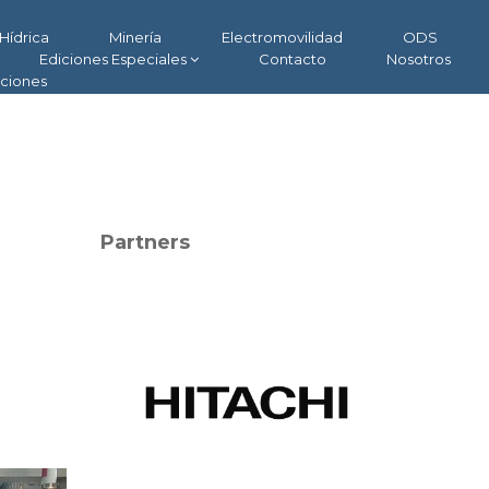
Hídrica
Minería
Electromovilidad
ODS
Ediciones Especiales
Contacto
Nosotros
aciones
Partners