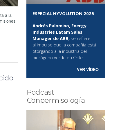
ESPECIAL HYVOLUTION 2025
a a la
emisiones
Andrés Palomino, Energy
Industries Latam Sales
Manager de ABB,
se refiere
al
impulso que la compañía está
otorgando a la industria del
hidrógeno verde en Chile
VER VÍDEO
cido
Podcast
Conpermisología