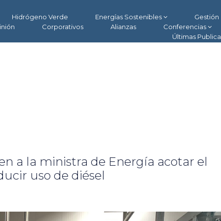
Hidrógeno Verde
Energías Sostenibles
Gestión 
inión
Corporativos
Alianzas
Conferencias
Últimas Public
en a la ministra de Energía acotar el
ucir uso de diésel