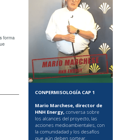
is forma
que
CONPERMISOLOGÍA CAP 1
Mario Marchese, director de
HNH Energy,
conversa sobre
los alcances del proyecto, las
acciones medioambientales, con
la comunidadad y los desafíos
que aún deben sortear.