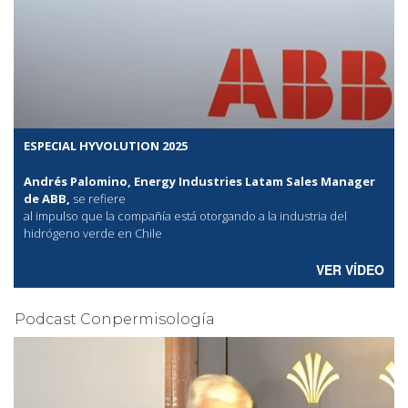
ESPECIAL HYVOLUTION 2025
Andrés Palomino, Energy Industries Latam Sales Manager
de ABB,
se refiere
al
impulso que la compañía está otorgando a la industria del
hidrógeno verde en Chile
VER VÍDEO
Podcast Conpermisología