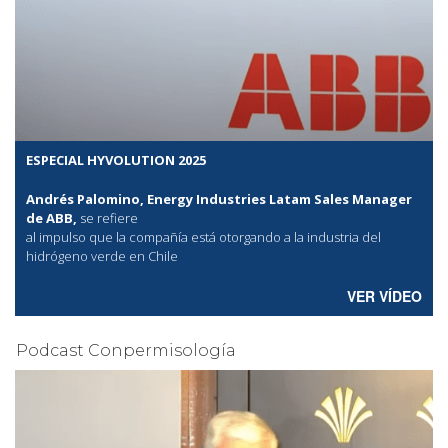
ESPECIAL HYVOLUTION 2025
Andrés Palomino, Energy Industries Latam Sales Manager
de ABB,
se refiere
al
impulso que la compañía está otorgando a la industria del
hidrógeno verde en Chile
VER VÍDEO
Podcast Conpermisología