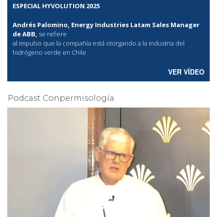
ESPECIAL HYVOLUTION 2025
Andrés Palomino, Energy Industries Latam Sales Manager
de ABB,
se refiere
al
impulso que la compañía está otorgando a la industria del
hidrógeno verde en Chile
VER VÍDEO
Podcast Conpermisología