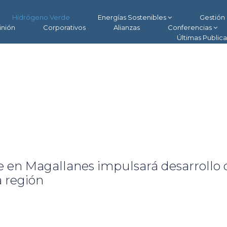
Hidrógeno Verde
Energías Sostenibles
Gestión 
inión
Corporativos
Alianzas
Conferencias
Últimas Public
 en Magallanes impulsará desarrollo 
a región