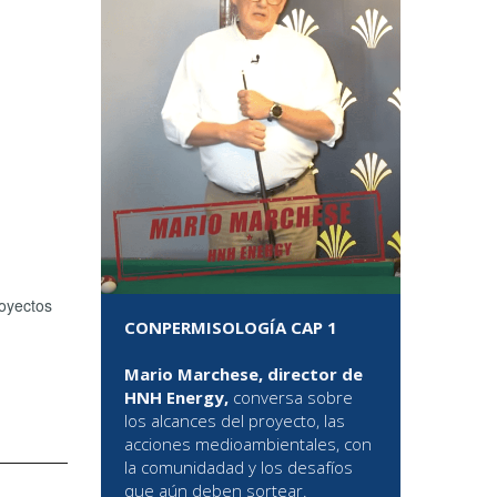
royectos
CONPERMISOLOGÍA CAP 1
Mario Marchese, director de
HNH Energy,
conversa sobre
los alcances del proyecto, las
acciones medioambientales, con
la comunidadad y los desafíos
que aún deben sortear.