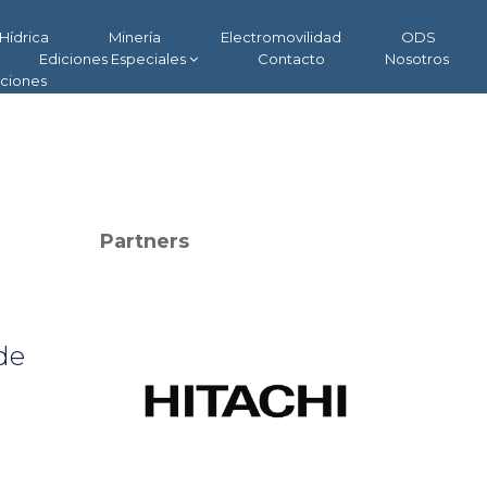
Hídrica
Minería
Electromovilidad
ODS
Ediciones Especiales
Contacto
Nosotros
aciones
Partners
de