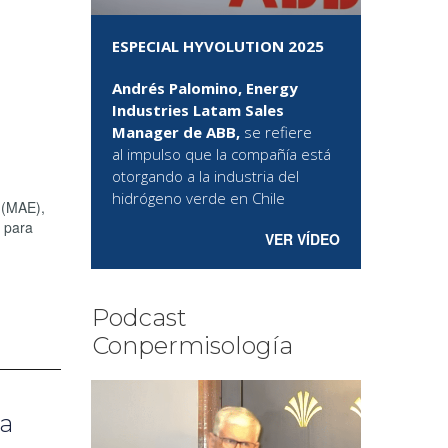
ESPECIAL HYVOLUTION 2025
Andrés Palomino, Energy
Industries Latam Sales
Manager de ABB,
se refiere
al
impulso que la compañía está
otorgando a la industria del
hidrógeno verde en Chile
 (MAE),
d para
VER VÍDEO
Podcast
Conpermisología
la