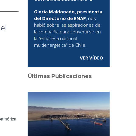
Gloria Maldonado, presidenta
del Directorio de ENAP
, nos
habló sobre las aspiraciones de
el
la compañía para convertirse en
la "empresa nacional
multienergética" de Chile.
VER VÍDEO
Últimas Publicaciones
noamérica