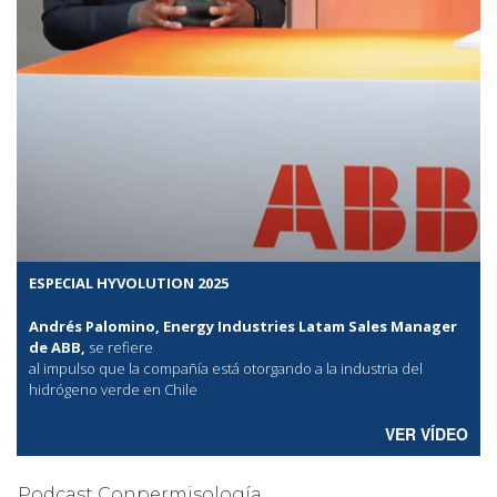
ESPECIAL HYVOLUTION 2025
Andrés Palomino, Energy Industries Latam Sales Manager
de ABB,
se refiere
al
impulso que la compañía está otorgando a la industria del
hidrógeno verde en Chile
VER VÍDEO
Podcast Conpermisología