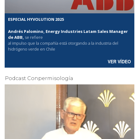
ESPECIAL HYVOLUTION 2025
Andrés Palomino, Energy Industries Latam Sales Manager
de ABB,
se refiere
al
impulso que la compañía está otorgando a la industria del
hidrógeno verde en Chile
VER VÍDEO
Podcast Conpermisología