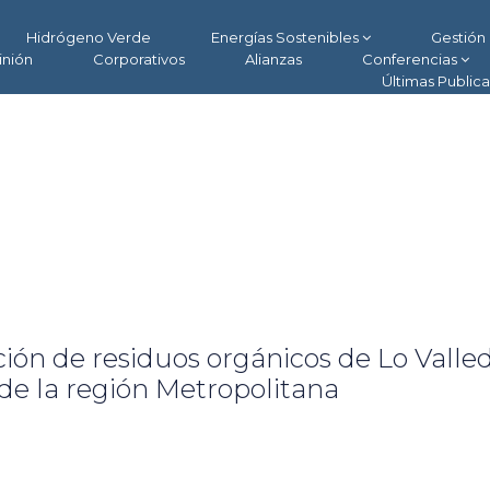
Hidrógeno Verde
Energías Sostenibles
Gestión 
inión
Corporativos
Alianzas
Conferencias
Últimas Public
ción de residuos orgánicos de Lo Valle
 de la región Metropolitana