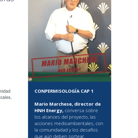
CONPERMISOLOGÍA CAP 1
unidad
ocales,
Mario Marchese, director de
HNH Energy,
conversa sobre
los alcances del proyecto, las
acciones medioambientales, con
la comunidadad y los desafíos
que aún deben sortear.