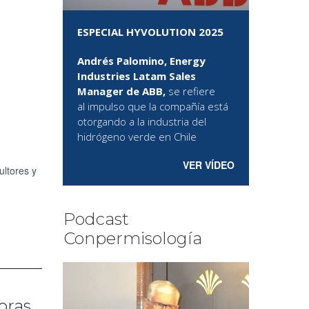
ESPECIAL HYVOLUTION 2025
Andrés Palomino, Energy
Industries Latam Sales
Manager de ABB,
se refiere
al
impulso que la compañía está
otorgando a la industria del
hidrógeno verde en Chile
VER VÍDEO
ultores y
Podcast
Conpermisología
oras