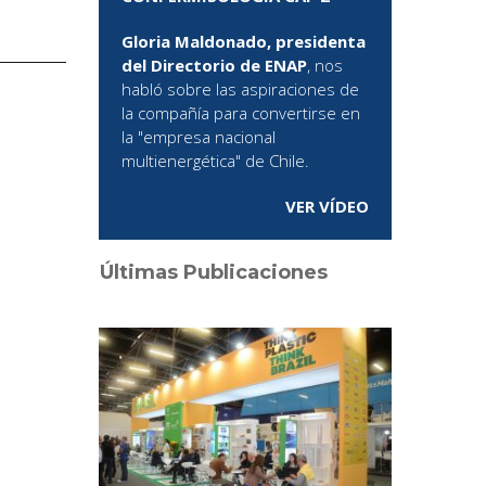
Gloria Maldonado, presidenta
del Directorio de ENAP
, nos
habló sobre las aspiraciones de
la compañía para convertirse en
la "empresa nacional
multienergética" de Chile.
VER VÍDEO
Últimas Publicaciones