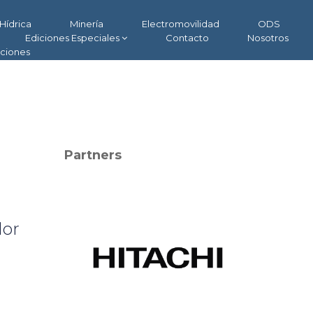
Hídrica
Minería
Electromovilidad
ODS
Ediciones Especiales
Contacto
Nosotros
aciones
Partners
dor