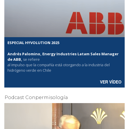
ESPECIAL HYVOLUTION 2025
Andrés Palomino, Energy Industries Latam Sales Manager
de ABB,
se refiere
al
impulso que la compañía está otorgando a la industria del
hidrógeno verde en Chile
VER VÍDEO
Podcast Conpermisología