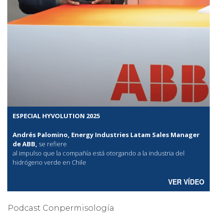
ESPECIAL HYVOLUTION 2025
Andrés Palomino, Energy Industries Latam Sales Manager
de ABB,
se refiere
al
impulso que la compañía está otorgando a la industria del
hidrógeno verde en Chile
VER VÍDEO
Podcast Conpermisología