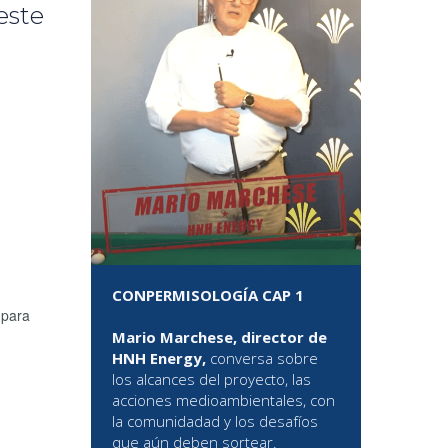
este
CONPERMISOLOGÍA CAP 1
 para
Mario Marchese, director de
HNH Energy,
conversa sobre
los alcances del proyecto, las
acciones medioambientales, con
la comunidadad y los desafíos
que aún deben sortear.