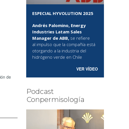
ESPECIAL HYVOLUTION 2025
Andrés Palomino, Energy
Industries Latam Sales
Manager de ABB,
se refiere
al
impulso que la compañía está
otorgando a la industria del
hidrógeno verde en Chile
VER VÍDEO
ción de
Podcast
Conpermisología