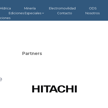
Hídrica
Minería
Electromovilidad
ODS
Ediciones Especiales
Contacto
Nosotros
aciones
Partners
e