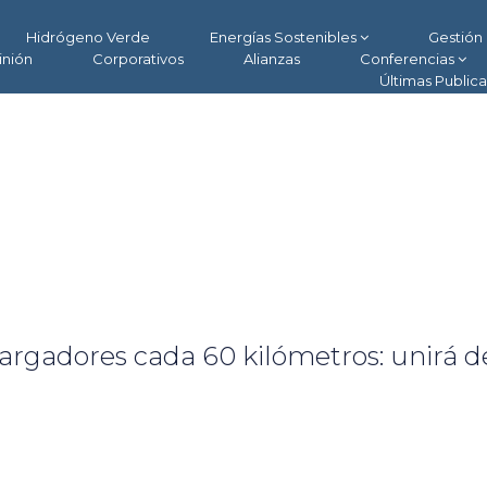
Hidrógeno Verde
Energías Sostenibles
Gestión 
inión
Corporativos
Alianzas
Conferencias
Últimas Public
cargadores cada 60 kilómetros: unirá d