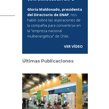
Gloria Maldonado, presidenta
del Directorio de ENAP
, nos
habló sobre las aspiraciones de
la compañía para convertirse en
la "empresa nacional
multienergética" de Chile.
VER VÍDEO
Últimas Publicaciones